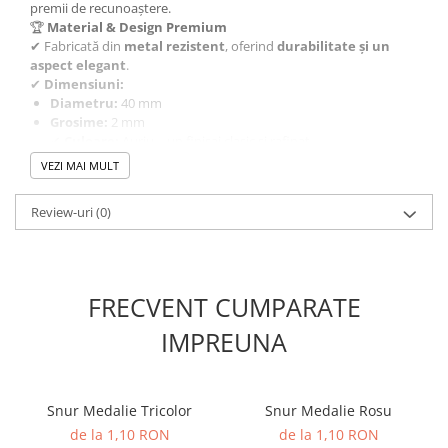
premii de recunoaștere.
🏆
Material & Design Premium
✔ Fabricată din
metal rezistent
, oferind
durabilitate și un
aspect elegant
.
✔
Dimensiuni:
Diametru:
40 mm
Grosime:
2 mm
✔
Culoare:
Auriu – un finisaj clasic și rafinat.
📌
Personalizare Opțională
VEZI MAI MULT
✔
Autocolant printat
⚠️
Personalizarea NU este inclusă în preț!
Review-uri
(0)
📦
Disponibilitate & Livrare
Produs disponibil pentru
comandă imediată
, cu
livrare rapidă
.
🔥
Alege Medalia Inimă pentru a oferi un simbol unic al
recunoașterii și aprecierii!
🏅❤️
FRECVENT CUMPARATE
IMPREUNA
Snur Medalie Tricolor
Snur Medalie Rosu
de la 1,10 RON
de la 1,10 RON