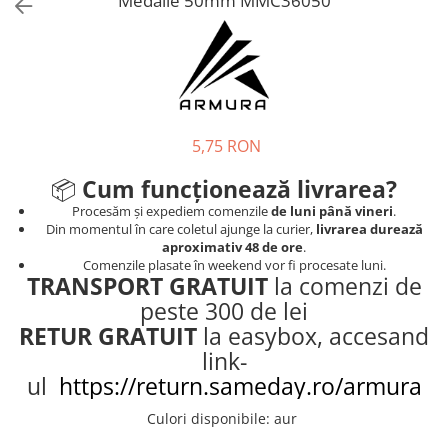
Medalie 50mm MMC36050
Tricouri
Proteze dentare
Tricouri aproape GRATIS
Placi de spargere
Linie Kempo
Rucsacuri si genti
Prim ajutor
Bluză
Sepci si caciuli
Recuperare si incalzire
Jachete
Tape
Saci bulgaresti
Sosete
Cadouri
5,75 RON
Saltele si Tatami
Veste
Saci de Box
📦
Cum funcționează livrarea?
Procesăm și expediem comenzile
de luni până vineri
.
Scuturi
Din momentul în care coletul ajunge la curier,
livrarea durează
Accesorii Antrenor
aproximativ 48 de ore
.
Comenzile plasate în weekend vor fi procesate luni.
Greutati Fitness
TRANSPORT GRATUIT
la comenzi de
peste 300 de lei
RETUR GRATUIT
la easybox, accesand
link-
ul
https://return.sameday.ro/armura
Culori disponibile
:
aur