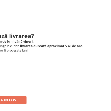
ză livrarea?
le
de luni până vineri
.
nge la curier,
livrarea durează aproximativ 48 de ore
.
r fi procesate luni.
A IN COS