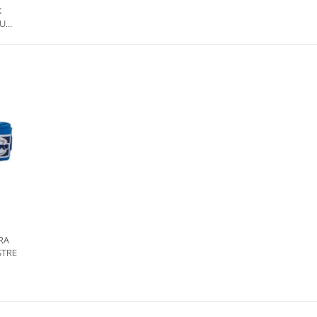
X
RU
RA
STRE