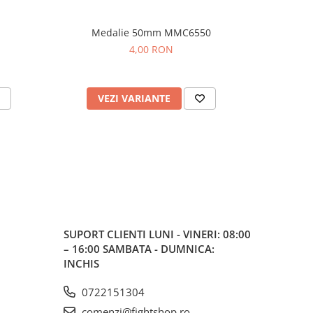
Medalie 50mm MMC6550
Me
4,00 RON
VEZI VARIANTE
V
SUPORT CLIENTI
LUNI - VINERI: 08:00
– 16:00 SAMBATA - DUMNICA:
INCHIS
0722151304
comenzi@fightshop.ro