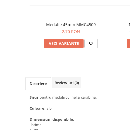
Medalie 45mm MMC4509
2,70 RON
VEZI VARIANTE
Review-uri
(0)
Descriere
Snur
pentru medalii cu inel si carabina.
Culoare:
alb
Dimensiuni disponibile:
-latime