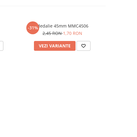
Medalie 45mm MMC4506
Medal
-31%
2,45 RON
1,70 RON
VEZI VARIANTE
VEZI