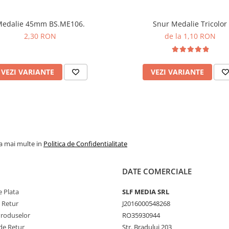
edalie 45mm BS.ME106.
Snur Medalie Tricolor
2,30 RON
de la 1,10 RON
VEZI VARIANTE
VEZI VARIANTE
la mai multe in
Politica de Confidentialitate
DATE COMERCIALE
 Plata
SLF MEDIA SRL
e Retur
J2016000548268
Produselor
RO35930944
de Retur
Str. Bradului 203