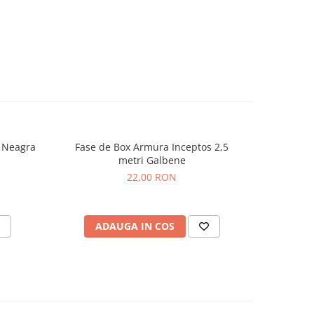
 Neagra
Fase de Box Armura Inceptos 2,5
Fase de B
metri Galbene
22,00 RON
ADAUGA IN COS
AD