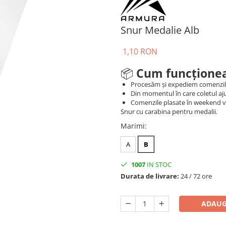
Snur Medalie Alb
1,10 RON
📦
Cum funcționea
Procesăm și expediem comenzi
Din momentul în care coletul aju
Comenzile plasate în weekend vo
Snur cu carabina pentru medalii.
Marimi
:
A
B
1007
IN STOC
Durata de livrare:
24 / 72 ore
ADAUG