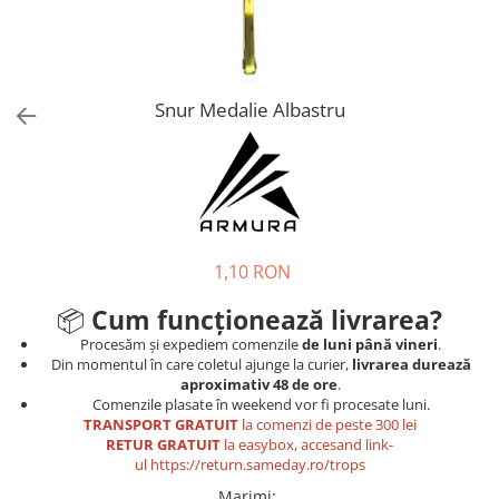
Tricouri
Proteze dentare
Tricouri aproape GRATIS
Placi de spargere
Linie Kempo
Rucsacuri si genti
Prim ajutor
Bluză
Sepci si caciuli
Recuperare si incalzire
Jachete
Tape
Snur Medalie Albastru
Saci bulgaresti
Sosete
Cadouri
Saltele si Tatami
Veste
Saci de Box
Scuturi
1,10 RON
Accesorii Antrenor
Greutati Fitness
📦
Cum funcționează livrarea?
Procesăm și expediem comenzile
de luni până vineri
.
Din momentul în care coletul ajunge la curier,
livrarea durează
aproximativ 48 de ore
.
Comenzile plasate în weekend vor fi procesate luni.
TRANSPORT GRATUIT
la comenzi de peste 300 lei
RETUR GRATUIT
la easybox, accesand link-
ul
https://return.sameday.ro/trops
Marimi
: