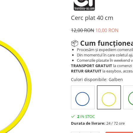
Cerc plat 40 cm
12,00 RON
10,00 RON
📦
Cum funcționea
Procesăm și expediem comenzi
Din momentul în care coletul aju
Comenzile plasate în weekend vo
TRANSPORT GRATUIT
la comenzi 
RETUR GRATUIT
la easybox, acces
Culori disponibile
: Galben
2
IN STOC
Durata de livrare:
24 / 72 ore