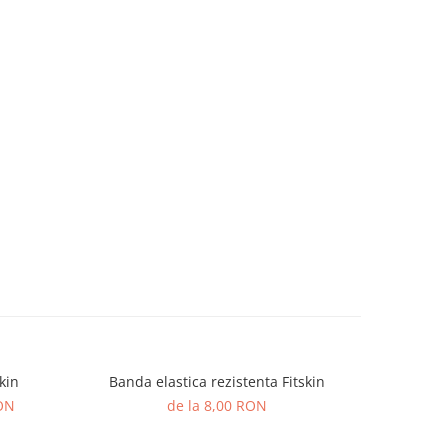
kin
Banda elastica rezistenta Fitskin
Tricou F
-52%
RON
de la 8,00 RON
6