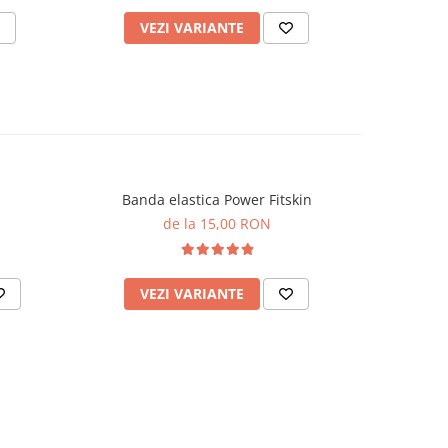
VEZI VARIANTE
V
Banda elastica Power Fitskin
Minge me
de la 15,00 RON
VEZI VARIANTE
V