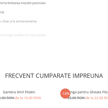
d la limitarea mișcării piciorului
imă.
te, chiar și la antrenamente
 se integra perfect în orice spațiu
nei de exercițiu.
esoriu indispensabil pentru
FRECVENT CUMPARATE IMPREUNA
Gantera Vinil Fitskin
Punga pentru Gheata Fits
-12%
2,00 RON
de la 10,00 RON
25,00 RON
de la 22,00 