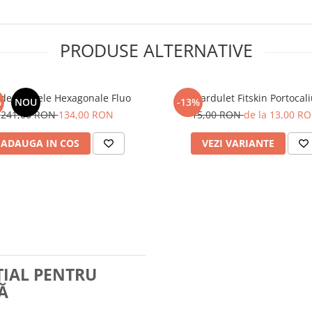
PRODUSE ALTERNATIVE
 de 12 Inele Hexagonale Fluo
Gardulet Fitskin Portocal
%
NOU
-13%
241,00 RON
134,00 RON
15,00 RON
de la 13,00 R
ADAUGA IN COS
VEZI VARIANTE
ȚIAL PENTRU
Ă