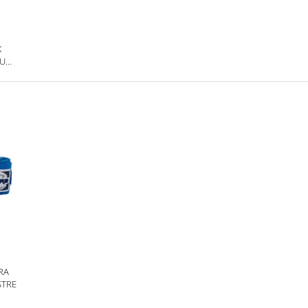
X
RU
RA
STRE