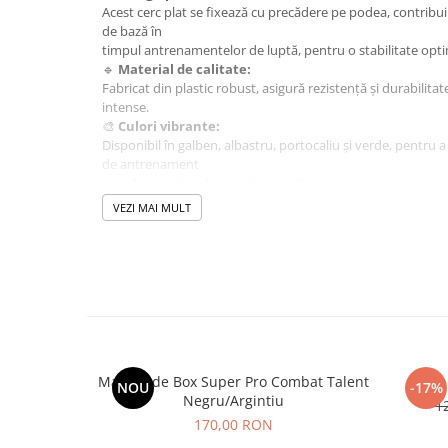
Acest cerc plat se fixează cu precădere pe podea, contribuin
de bază în
timpul antrenamentelor de luptă, pentru o stabilitate opt
🔹
Material de calitate:
Fabricat din plastic robust, asigură rezistență și durabilita
intense.
🎨
Culori vibrante:
Disponibil în galben, albastru, portocaliu și verde, pentru a
de antrenament
și a oferi un plus de energie vizuală.
📏
Dimensiuni:
VEZI MAI MULT
Diametru:
40 cm, ideal pentru delimitarea precisă a zo
Optimizează-ți tehnicile de luptă cu acest cerc plat, un acc
antrenamentele eficiente și sigure!
Manusi de Box Super Pro Combat Talent
NOU
-17%
Negru/Argintiu
1
170,00 RON