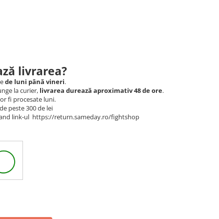
ză livrarea?
le
de luni până vineri
.
nge la curier,
livrarea durează aproximativ 48 de ore
.
r fi procesate luni.
de peste 300 de lei
and link-ul https://return.sameday.ro/fightshop