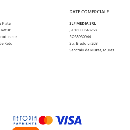
DATE COMERCIALE
 Plata
SLF MEDIA SRL
e Retur
J2016000548268
Produselor
RO35930944
de Retur
Str. Bradului 203
Sancraiu de Mures, Mures
L