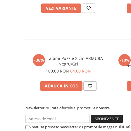
VEZI VARIANTE
Saltea Tatami Puzzle 2 cm ARMURA
-36%
-10%
Negru/Gri
1
100,00 RON
64,00 RON
ADAUGA IN COS
Newsletter
Nu rata ofertele si promotiile noastre
Vreau sa primesc newsletter cu promotiile magazinului. Af