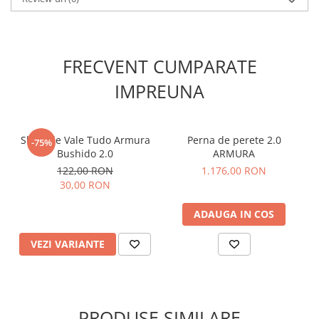
Culoare: roșu/albastru
Design reversibil, cu față dublă
Compresie pentru susținerea genunchiului
Căptușeală cu absorbție la impact
FRECVENT CUMPARATE
Protecție pentru zona rotulei
Confortabile și ușor de purtat
IMPREUNA
Potrivite pentru arte marțiale, MMA și sporturi de contact
Se vând la pereche
GENUNCHIERE CU FAȚĂ DUBLĂ ARMURA ROȘII/ALBASTRE –
ALEGERE PRACTICĂ PENTRU ANTRENAMENTE ÎN SIGURANȚĂ
Short de Vale Tudo Armura
Perna de perete 2.0
-75%
Bushido 2.0
ARMURA
122,00 RON
1.176,00 RON
30,00 RON
ADAUGA IN COS
VEZI VARIANTE
PRODUSE SIMILARE