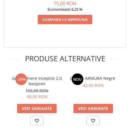
75,00 RON
Economisesti 6,25 %
CUMPARA-LE IMPREUNA
PRODUSE ALTERNATIVE
Genunchiere Inceptos 2.0
Cotiere ARMURA Negre
-35%
NOU
Neopren
42,00 RON
105,00 RON
68,00 RON
VEZI VARIANTE
VEZI VARIANTE