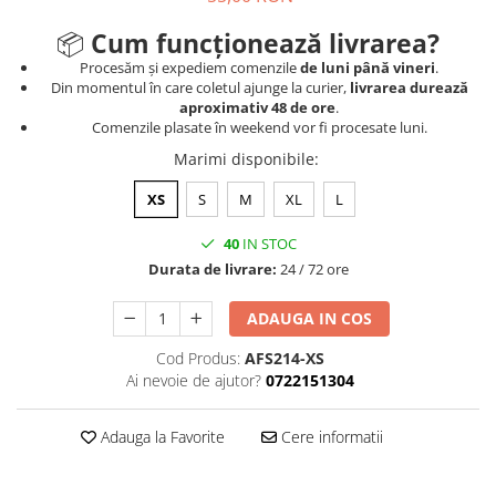
📦
Cum funcționează livrarea?
Procesăm și expediem comenzile
de luni până vineri
.
Din momentul în care coletul ajunge la curier,
livrarea durează
aproximativ 48 de ore
.
Comenzile plasate în weekend vor fi procesate luni.
Marimi disponibile
:
XS
S
M
XL
L
40
IN STOC
Durata de livrare:
24 / 72 ore
ADAUGA IN COS
Cod Produs:
AFS214-XS
Ai nevoie de ajutor?
0722151304
Adauga la Favorite
Cere informatii