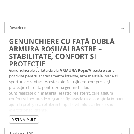
Descriere
GENUNCHIERE CU FAȚĂ DUBLĂ
ARMURA ROȘII/ALBASTRE –
STABILITATE, CONFORT ȘI
PROTECȚIE
Genunchierele cu față dublă
ARMURA Roșii/Albastre
sunt
potrivite pentru antrenamente intense, arte marțiale, MMA și
sporturi de contact. Acestea oferă susținere, compresie și
protecție eficientă pentru zona genunchiului.
Sunt realizate din
material elastic rezistent
, care asigură
confort și libertate de mișcare. Căptușeala cu absorbție la impact
ajută la protejarea rotulei în timpul loviturilor, căderilor sau
exercițiilor solicitante.
Designul reversibil, cu două culori, oferă versatilitate și un aspect
VEZI MAI MULT
sportiv.
Caracteristici:
Material elastic rezistent
Review-uri
(0)