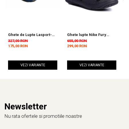
Ghete de Lupte Lasport-
Ghete lupte Nike Fury
G
Albastru
Negre
G
327,00 RON
655,00 RON
6
175,00 RON
299,00 RON
2
VEZI VARIANTE
VEZI VARIANTE
Newsletter
Nu rata ofertele si promotiile noastre