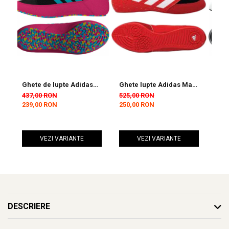
Ghete de lupte Adidas
Ghete lupte Adidas Mat
Ghe
Negru/Cyan
Hog 2.0 Rosii/Negre
Alb
437,00 RON
525,00 RON
437
239,00 RON
250,00 RON
239
VEZI VARIANTE
VEZI VARIANTE
DESCRIERE