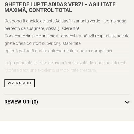
GHETE DE LUPTE ADIDAS VERZI – AGILITATE
MAXIMĂ, CONTROL TOTAL
Descoperă ghetele de lupte Adidas în varianta verde – combinația
perfectă de susținere, viteză și aderență!
Concepute din piele artificială rezistentă și pânză respirabilă, aceste
ghete oferă confort superior și stabilitate
optimă pe toată durata antrenamentului sau a competiției.
Talpa punctată, extrem de ușoară și realizată din cauciuc aderent,
îți oferă tracțiune excelentă și mobilitate crescută,
ajutându-te să te miști rapid și precis pe saltea. Designul înalt
VEZI MAI MULT
susține glezna și reduce riscul de accidentări, fiind ideal
pentru mișcări intense și schimbări rapide de direcție.
REVIEW-URI
(0)
✔ Potrivite pentru antrenamente și competiții
✔ Talpă specială pentru viteză și manevrabilitate
✔ Susținere excelentă a gleznei
✔ Look modern și sportiv – culoare verde intens