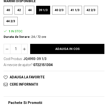
MARIMI DISPONIBILE
:
40
42
44
39 1/3
40 2/3
41 1/3
42 2/3
44 2/3
1
IN STOC
Durata de livrare:
24 / 72 ore
ADAUGA IN COS
Cod Produs:
JQ4993-39 1/3
Ai nevoie de ajutor?
0722151304
ADAUGA LA FAVORITE
CERE INFORMATII
Pachete Si Promotii