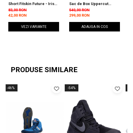
Short Fitskin Future - Iris
Sac de Box Uppercut
C
Camo
Super Pro 30x80 cm
C
83,00 RON
540,00 RON
8
42,00 RON
299,00 RON
4
VEZI VARIANTE
ADAUGA IN COS
PRODUSE SIMILARE
-46%
-54%
-5