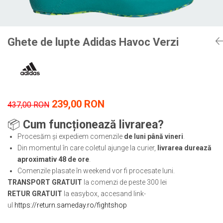
Tricouri
Proteze dentare
Tricouri aproape GRATIS
Placi de spargere
Linie Kempo
Rucsacuri si genti
Prim ajutor
Bluză
Sepci si caciuli
Ghete de lupte Adidas Havoc Verzi
Recuperare si incalzire
Jachete
Tape
Saci bulgaresti
Sosete
Cadouri
Saltele si Tatami
Veste
Saci de Box
239,00 RON
437,00 RON
Scuturi
Accesorii Antrenor
📦
Cum funcționează livrarea?
Procesăm și expediem comenzile
de luni până vineri
.
Greutati Fitness
Din momentul în care coletul ajunge la curier,
livrarea durează
aproximativ 48 de ore
.
Comenzile plasate în weekend vor fi procesate luni.
TRANSPORT GRATUIT
la comenzi de peste 300 lei
RETUR GRATUIT
la easybox, accesand link-
ul
https://return.sameday.ro/fightshop