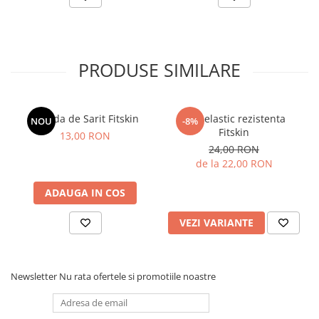
PRODUSE SIMILARE
Coarda de Sarit Fitskin
Tub elastic rezistenta
NOU
-8%
Fitskin
13,00 RON
24,00 RON
de la 22,00 RON
ADAUGA IN COS
VEZI VARIANTE
Newsletter
Nu rata ofertele si promotiile noastre