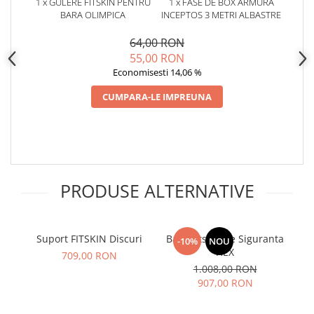
1 x GULERE FITSKIN PENTRU
1 x FASE DE BOX ARMURA
BARA OLIMPICA
INCEPTOS 3 METRI ALBASTRE
64,00 RON
55,00 RON
Economisesti 14,06 %
CUMPARA-LE IMPREUNA
PRODUSE ALTERNATIVE
Suport FITSKIN Discuri
Bara Fitskin de Siguranta
Bara Fits
-10%
NOU
HEX
709,00 RON
1.008,00 RON
907,00 RON