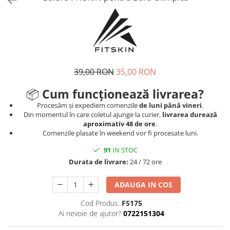
Tricouri
Proteze dentare
Tricouri aproape GRATIS
Placi de spargere
Linie Kempo
Rucsacuri si genti
Prim ajutor
Bluză
Sepci si caciuli
Recuperare si incalzire
Jachete
Tape
Saci bulgaresti
Sosete
Cadouri
39,00 RON
35,00 RON
Saltele si Tatami
Veste
📦
Cum funcționează livrarea?
Saci de Box
Procesăm și expediem comenzile
de luni până vineri
.
Scuturi
Din momentul în care coletul ajunge la curier,
livrarea durează
aproximativ 48 de ore
.
Accesorii Antrenor
Comenzile plasate în weekend vor fi procesate luni.
Greutati Fitness
91
IN STOC
Durata de livrare:
24 / 72 ore
ADAUGA IN COS
Cod Produs:
FS175
Ai nevoie de ajutor?
0722151304