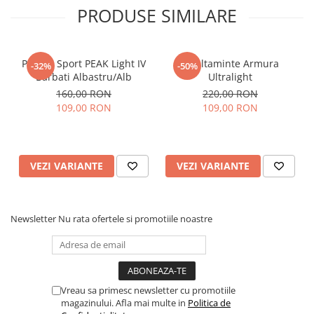
PRODUSE SIMILARE
Pantofi Sport PEAK Light IV
Incaltaminte Armura
-32%
-50%
Barbati Albastru/Alb
Ultralight
160,00 RON
220,00 RON
109,00 RON
109,00 RON
VEZI VARIANTE
VEZI VARIANTE
Newsletter
Nu rata ofertele si promotiile noastre
Vreau sa primesc newsletter cu promotiile
magazinului. Afla mai multe in
Politica de