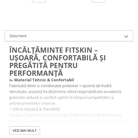
Descriere
ÎNCĂLȚĂMINTE FITSKIN –
UȘOARĂ, CONFORTABILĂ ȘI
PREGĂTITĂ PENTRU
PERFORMANȚĂ
👟
Material Tehnic & Confortabil
Fabricată dintr-o combinație poliester + spumă de înaltă
densitate, această încălțăminte oferă respirabilitate excelentă,
greutate redusă și confort optim în timpul competițiilor și
antrenamentelor intense.
⚡
Ultra Ușoară & Flexibilă
Designul ergonomic și ușor asigură libertate totală de mișcare,
fiind ideală pentru sportivi care au nevoie de agilitate și stabilitate
pe orice suprafață.
VEZI MAI MULT
🎨
Design Modern & Versatil – Gri/Alb