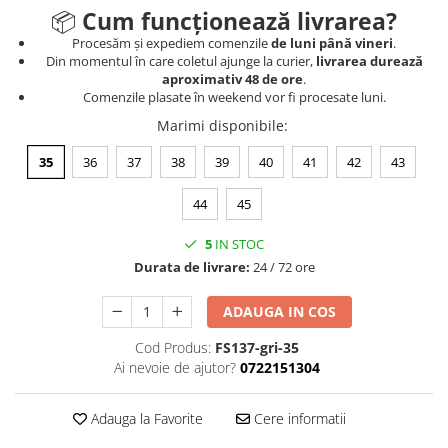
📦
Cum funcționează livrarea?
Procesăm și expediem comenzile
de luni până vineri
.
Din momentul în care coletul ajunge la curier,
livrarea durează
aproximativ 48 de ore
.
Comenzile plasate în weekend vor fi procesate luni.
Marimi disponibile
:
35
36
37
38
39
40
41
42
43
44
45
5
IN STOC
Durata de livrare:
24 / 72 ore
ADAUGA IN COS
Cod Produs:
FS137-gri-35
Ai nevoie de ajutor?
0722151304
Adauga la Favorite
Cere informatii