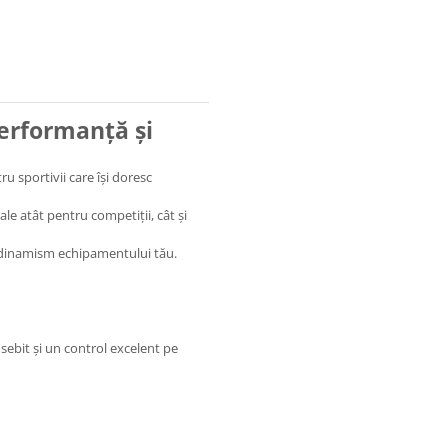
erformanță și
 sportivii care își doresc
eale atât pentru competiții, cât și
 și dinamism echipamentului tău.
ebit și un control excelent pe