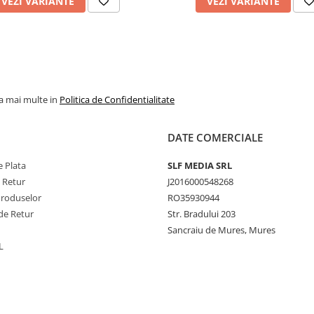
VEZI VARIANTE
VEZI VARIANTE
la mai multe in
Politica de Confidentialitate
DATE COMERCIALE
 Plata
SLF MEDIA SRL
e Retur
J2016000548268
Produselor
RO35930944
de Retur
Str. Bradului 203
Sancraiu de Mures, Mures
L