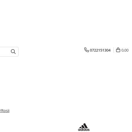
0722151304
0,00
/Rosii