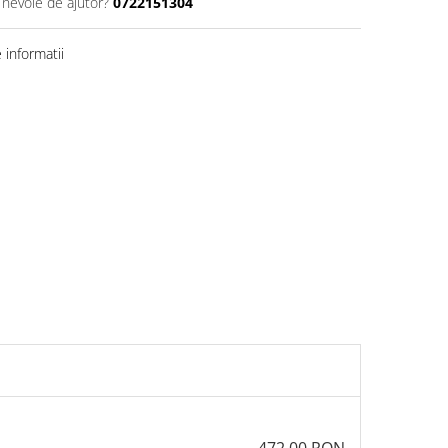
 nevoie de ajutor?
0722151304
informatii