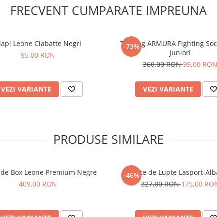
FRECVENT CUMPARATE IMPREUNA
lapi Leone Ciabatte Negri
Trening ARMURA Fighting Soci
-73%
Juniori
95,00 RON
360,00 RON
99,00 RO
VEZI VARIANTE
VEZI VARIANTE
PRODUSE SIMILARE
 de Box Leone Premium Negre
Ghete de Lupte Lasport-Alb
-46%
409,00 RON
327,00 RON
175,00 RO