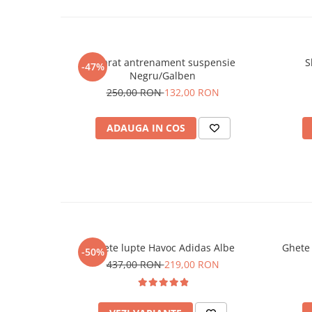
Aparat antrenament suspensie
S
-47%
Negru/Galben
250,00 RON
132,00 RON
ADAUGA IN COS
Ghete lupte Havoc Adidas Albe
Ghete
-50%
437,00 RON
219,00 RON