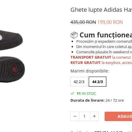
Ghete lupte Adidas Ha
435,00 RON
199,00 RON
📦
Cum funcționea
Procesăm și expediem comenzi
Din momentul în care coletul aju
Comenzile plasate în weekend vo
TRANSPORT GRATUIT
la comenzi 
RETUR GRATUIT
la easybox, acces
Marimi disponibile
:
42 2/3
44 2/3
11
IN STOC
Durata de livrare:
24 / 72 ore
ADAUG