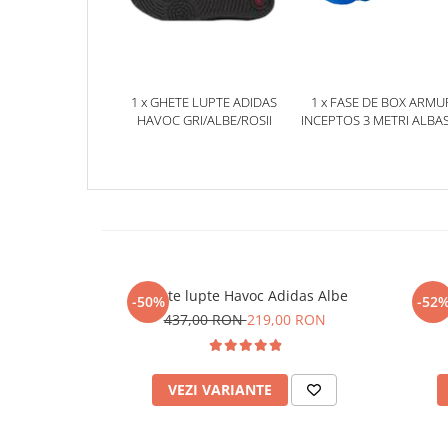
1 x GHETE LUPTE ADIDAS
1 x FASE DE BOX ARMU
HAVOC GRI/ALBE/ROSII
INCEPTOS 3 METRI ALBA
Ghete lupte Havoc Adidas Albe
Ghe
-50%
-52
437,00 RON
219,00 RON
VEZI VARIANTE