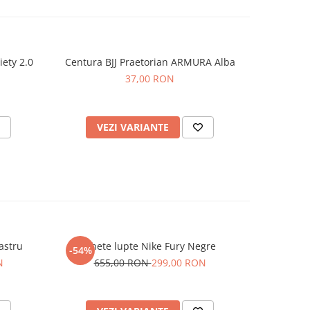
ety 2.0
Centura BJJ Praetorian ARMURA Alba
Short 
-54%
37,00 RON
8
N
VEZI VARIANTE
V
astru
Ghete lupte Nike Fury Negre
Ghete
-54%
-54%
N
655,00 RON
299,00 RON
65