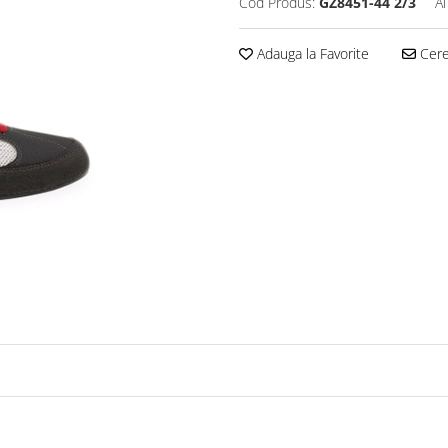
Cod Produs:
GZ8451-44 2/3
Ai
Adauga la Favorite
Cere 