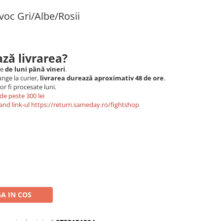
voc Gri/Albe/Rosii
ză livrarea?
le
de luni până vineri
.
nge la curier,
livrarea durează aproximativ 48 de ore
.
r fi procesate luni.
de peste 300 lei
and link-ul
https://return.sameday.ro/fightshop
A IN COS