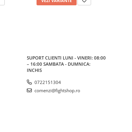
VEZI VARIANTE
V
SUPORT CLIENTI
LUNI - VINERI: 08:00
– 16:00 SAMBATA - DUMNICA:
INCHIS
0722151304
comenzi@fightshop.ro