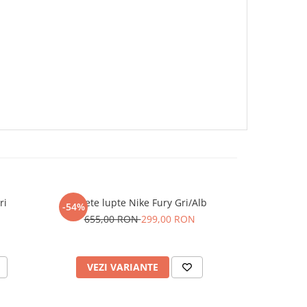
ri
Ghete lupte Nike Fury Gri/Alb
Ghete l
-54%
-54%
655,00 RON
299,00 RON
655,
VEZI VARIANTE
VEZI