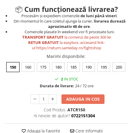
📦
Cum funcționează livrarea?
Procesăm și expediem comenzile
de luni până vineri
.
Din momentul în care coletul ajunge la curier,
livrarea durează
aproximativ 48 de ore
.
Comenzile plasate în weekend vor fi procesate luni.
TRANSPORT GRATUIT
la comenzi de peste 300 lei
RETUR GRATUIT
la easybox, accesand link-
ul
https://return.sameday.ro/fightshop
Marimi disponibile
:
150
160
175
180
185
190
195
200
2
IN STOC
Durata de livrare:
24 / 72 ore
ADAUGA IN COS
Cod Produs:
ATCR150
Ai nevoie de ajutor?
0722151304
Adauga la Favorite
Cere informatii