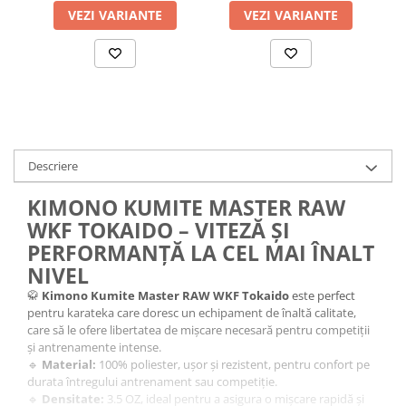
VEZI VARIANTE
VEZI VARIANTE
Descriere
KIMONO KUMITE MASTER RAW
WKF TOKAIDO – VITEZĂ ȘI
PERFORMANȚĂ LA CEL MAI ÎNALT
NIVEL
🥋
Kimono Kumite Master RAW WKF Tokaido
este perfect
pentru karateka care doresc un echipament de înaltă calitate,
care să le ofere libertatea de mișcare necesară pentru competiții
și antrenamente intense.
🔹
Material:
100% poliester, ușor și rezistent, pentru confort pe
durata întregului antrenament sau competiție.
🔹
Densitate:
3.5 OZ, ideal pentru a asigura o mișcare rapidă și