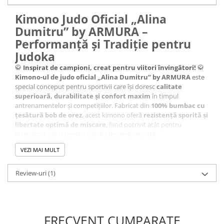
Kimono Judo Oficial „Alina
Dumitru” by ARMURA –
Performanță și Tradiție pentru
Judoka
🥋
Inspirat de campioni, creat pentru viitori învingători!
🥋
Kimono-ul de judo oficial „Alina Dumitru” by ARMURA
este
special conceput pentru sportivii care își doresc
calitate
superioară, durabilitate și confort maxim
în timpul
antrenamentelor și competițiilor. Fabricat din
100% bumbac cu
țesătură bob de orez
, acest kimono oferă
rezistență sporită și
libertate optimă de mișcare
, fiind potrivit atât pentru
începători, cât și pentru judoka de performanță.
✅
Material premium
– confecționat din
100% bumbac
, asigură
VEZI MAI MULT
respirabilitate și confort
pe durata antrenamentelor intense.
💪
Densitate 450 g/m²
– echilibru perfect între
greutate și
mobilitate
, ideal pentru competiții și antrenamente.
Review-uri
(1)
🎨
Imprimare prin broderie
– detalii elegante și durabile,
specifice unui kimono de calitate superioară.
⚪
Culoare albă clasică
– design tradițional, respectând
standardele oficiale ale judo-ului.
FRECVENT CUMPARATE
🥋
Set complet
– format din
bluză, pantaloni și centură
,