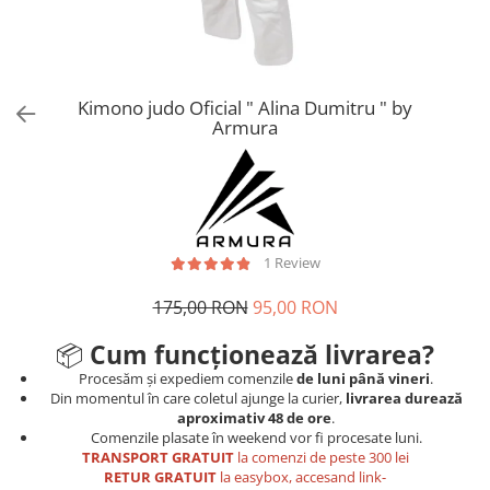
Tricouri
Proteze dentare
Tricouri aproape GRATIS
Placi de spargere
Linie Kempo
Rucsacuri si genti
Prim ajutor
Bluză
Sepci si caciuli
Recuperare si incalzire
Jachete
Tape
Kimono judo Oficial " Alina Dumitru " by
Armura
Saci bulgaresti
Sosete
Cadouri
Saltele si Tatami
Veste
Saci de Box
Scuturi
1 Review
Accesorii Antrenor
Greutati Fitness
175,00 RON
95,00 RON
📦
Cum funcționează livrarea?
Procesăm și expediem comenzile
de luni până vineri
.
Din momentul în care coletul ajunge la curier,
livrarea durează
aproximativ 48 de ore
.
Comenzile plasate în weekend vor fi procesate luni.
TRANSPORT GRATUIT
la comenzi de peste 300 lei
RETUR GRATUIT
la easybox, accesand link-