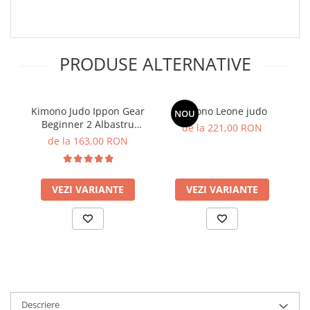
PRODUSE ALTERNATIVE
Kimono Judo Ippon Gear
Kimono Leone judo
K
NOU
Beginner 2 Albastru
de la 221,00 RON
Junior
de la 163,00 RON
VEZI VARIANTE
VEZI VARIANTE
Descriere