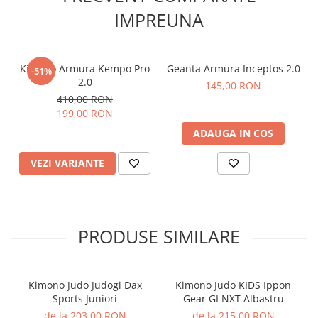
oferind un echipament gata de utilizare.
IMPREUNA
🏆
Recomandat pentru competiții și antrenamente
– croială
ergonomică, optimizată pentru
execuția corectă a tehnicilor
de judo
.
💪
Poartă kimono-ul oficial „Alina Dumitru” by ARMURA și
Kimono Armura Kempo Pro
Geanta Armura Inceptos 2.0
-51%
antrenează-te ca un adevărat campion!
2.0
145,00 RON
📦
Disponibil acum!
Comandă-l și pregătește-te pentru victorie!
410,00 RON
199,00 RON
ADAUGA IN COS
VEZI VARIANTE
PRODUSE SIMILARE
Kimono Judo Judogi Dax
Kimono Judo KIDS Ippon
Sports Juniori
Gear GI NXT Albastru
de la 203,00 RON
de la 215,00 RON