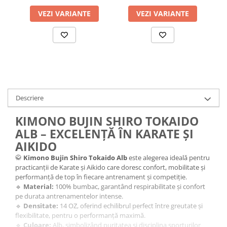
VEZI VARIANTE
VEZI VARIANTE
Descriere
KIMONO BUJIN SHIRO TOKAIDO
ALB – EXCELENȚĂ ÎN KARATE ȘI
AIKIDO
🥋
Kimono Bujin Shiro Tokaido Alb
este alegerea ideală pentru
practicanții de Karate și Aikido care doresc confort, mobilitate și
performanță de top în fiecare antrenament și competiție.
🔹
Material:
100% bumbac, garantând respirabilitate și confort
pe durata antrenamentelor intense.
🔹
Densitate:
14 OZ, oferind echilibrul perfect între greutate și
flexibilitate, pentru o performanță maximă.
🔹
Culoare:
Alb, simbolizând puritatea și disciplina sporturilor