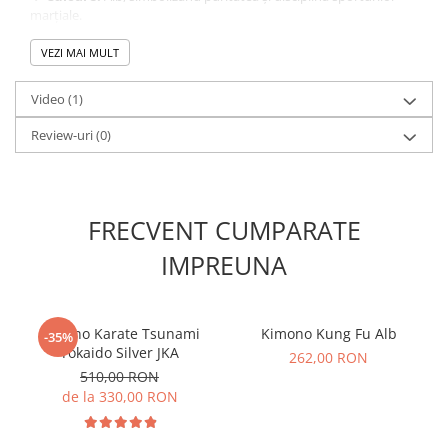
marțiale.
🔹
Compoziție:
Bluza și pantalon, asigurând un echipament
complet și funcțional.
VEZI MAI MULT
🔹
Sport:
Potrivit pentru
Aikido
și
Karate
, adaptat pentru
cerințele fiecărei discipline.
Video
(1)
🏅
Recomandat pentru competiții și antrenamente
, acest
kimono îți va oferi libertate de mișcare și rezistență, ajutându-te
Review-uri
(0)
să performezi la cel mai înalt nivel.
FRECVENT CUMPARATE
IMPREUNA
Kimono Karate Tsunami
Kimono Kung Fu Alb
-35%
Tokaido Silver JKA
262,00 RON
510,00 RON
de la 330,00 RON