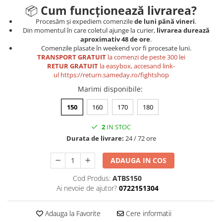
📦
Cum funcționează livrarea?
Procesăm și expediem comenzile
de luni până vineri
.
Din momentul în care coletul ajunge la curier,
livrarea durează
aproximativ 48 de ore
.
Comenzile plasate în weekend vor fi procesate luni.
TRANSPORT GRATUIT
la comenzi de peste 300 lei
RETUR GRATUIT
la easybox, accesand link-
ul
https://return.sameday.ro/fightshop
Marimi disponibile
:
150
160
170
180
2
IN STOC
Durata de livrare:
24 / 72 ore
ADAUGA IN COS
Cod Produs:
ATBS150
Ai nevoie de ajutor?
0722151304
Adauga la Favorite
Cere informatii