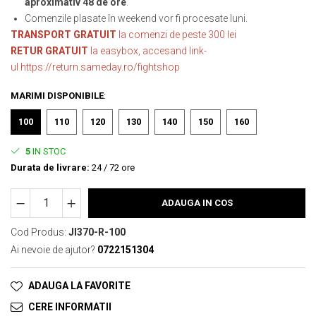
aproximativ 48 de ore
.
Comenzile plasate în weekend vor fi procesate luni.
TRANSPORT GRATUIT
la comenzi de peste 300 lei
RETUR GRATUIT
la easybox, accesand link-
ul
https://return.sameday.ro/fightshop
MARIMI DISPONIBILE
:
100
110
120
130
140
150
160
5
IN STOC
Durata de livrare:
24 / 72 ore
ADAUGA IN COS
Cod Produs:
JI370-R-100
Ai nevoie de ajutor?
0722151304
ADAUGA LA FAVORITE
CERE INFORMATII