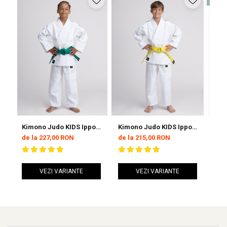
Kimono Judo KIDS Ippon
Kimono Judo KIDS Ippon
Kim
Gear GI NXT Negru
Gear GI NXT Albastru
Cop
de la 227,00 RON
de la 215,00 RON
de 
VEZI VARIANTE
VEZI VARIANTE