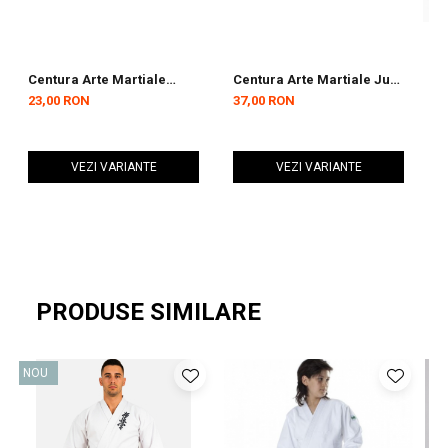
Centura Arte Martiale
Centura Arte Martiale Ju
C
Inceptos ARMURA
Sports Portocalie
2
23,00 RON
37,00 RON
3
Alb/Galben
VEZI VARIANTE
VEZI VARIANTE
PRODUSE SIMILARE
NOU