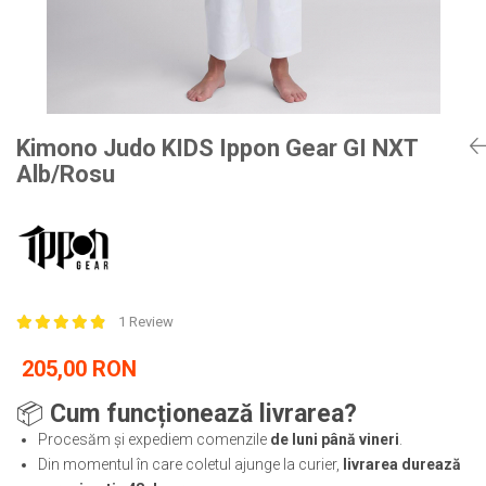
Tricouri
Proteze dentare
Tricouri aproape GRATIS
Placi de spargere
Linie Kempo
Rucsacuri si genti
Prim ajutor
Bluză
Sepci si caciuli
Recuperare si incalzire
Jachete
Tape
Saci bulgaresti
Sosete
Cadouri
Kimono Judo KIDS Ippon Gear GI NXT
Saltele si Tatami
Veste
Alb/Rosu
Saci de Box
Scuturi
Accesorii Antrenor
Greutati Fitness
1 Review
205,00 RON
📦
Cum funcționează livrarea?
Procesăm și expediem comenzile
de luni până vineri
.
Din momentul în care coletul ajunge la curier,
livrarea durează