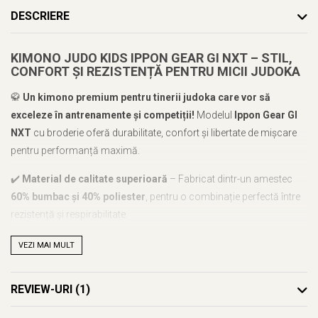
DESCRIERE
KIMONO JUDO KIDS IPPON GEAR GI NXT – STIL,
CONFORT ȘI REZISTENȚĂ PENTRU MICII JUDOKA
🥋
Un kimono premium pentru tinerii judoka care vor să
exceleze în antrenamente și competiții!
Modelul
Ippon Gear GI
NXT
cu broderie oferă durabilitate, confort și libertate de mișcare
pentru performanță maximă.
✔️
Material de calitate superioară
– Fabricat dintr-un amestec
60% bumbac și 40% poliester
, pentru o combinație perfectă între
rezistență și respirabilitate.
✔️
Densitate de 335 gr/m²
– Material mai gros, rezistent la uzură,
VEZI MAI MULT
ideal pentru antrenamente intense.
✔️
Design modern cu broderie
– Aspect profesional și elegant,
perfect pentru competiții și antrenamente.
REVIEW-URI
(1)
✔️
Set complet
– Include
bluză, pantaloni și centură albă
, astfel