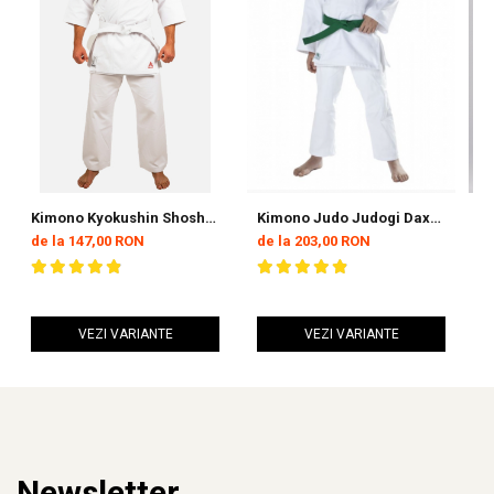
Kimono Kyokushin Shoshin
Kimono Judo Judogi Dax
K
ARMURA Alb
Sports Juniori
G
de la 147,00 RON
de la 203,00 RON
d
VEZI VARIANTE
VEZI VARIANTE
Newsletter