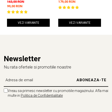
Premium Black 2.0
Fanaticus 4.0 Negre
U
163,00 RON
179,00 RON
1
99,00 RON
VEZI VARIANTE
VEZI VARIANTE
Newsletter
Nu rata ofertele si promotiile noastre
Vreau sa primesc newsletter cu promotiile magazinului. Afla mai
multe in
Politica de Confidentialitate