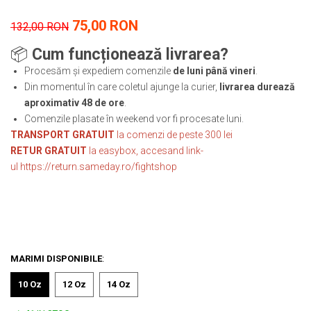
75,00 RON
132,00 RON
📦
Cum funcționează livrarea?
Procesăm și expediem comenzile
de luni până vineri
.
Din momentul în care coletul ajunge la curier,
livrarea durează
aproximativ 48 de ore
.
Comenzile plasate în weekend vor fi procesate luni.
TRANSPORT GRATUIT
la comenzi de peste 300 lei
RETUR GRATUIT
la easybox, accesand link-
ul
https://return.sameday.ro/fightshop
MARIMI DISPONIBILE
:
10 Oz
12 Oz
14 Oz