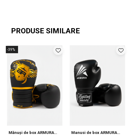
PRODUSE SIMILARE
-39%
Mănuși de box ARMURA
Manusi de box ARMURA
M