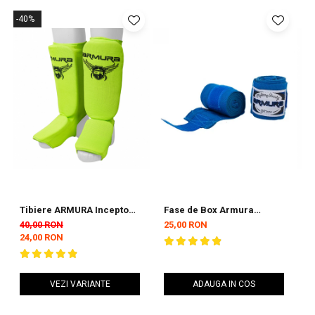
-40%
Tibiere ARMURA Inceptos
Fase de Box Armura
T
2.0 Verzi
Inceptos 3 metri Albastre
4
40,00 RON
25,00 RON
7
24,00 RON
VEZI VARIANTE
ADAUGA IN COS