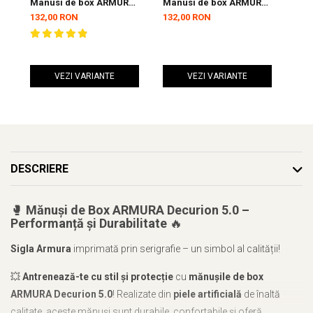
Manusi de box ARMURA
Manusi de box ARMURA
Man
Decurion 5.0 Rosii
Decurion 5.0 Negre
Inc
132,00 RON
132,00 RON
de 
VEZI VARIANTE
VEZI VARIANTE
DESCRIERE
🥊
Mănuși de Box ARMURA Decurion 5.0 –
Performanță și Durabilitate
🔥
Sigla Armura
imprimată prin serigrafie – un simbol al calității!
💥
Antrenează-te cu stil și protecție
cu
mănușile de box
ARMURA Decurion 5.0
! Realizate din
piele artificială
de înaltă
calitate, aceste mănuși sunt durabile, confortabile și oferă