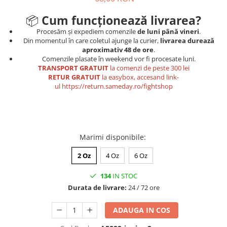
📦
Cum funcționează livrarea?
Procesăm și expediem comenzile
de luni până vineri
.
Din momentul în care coletul ajunge la curier,
livrarea durează
aproximativ 48 de ore
.
Comenzile plasate în weekend vor fi procesate luni.
TRANSPORT GRATUIT
la comenzi de peste 300 lei
RETUR GRATUIT
la easybox, accesand link-
ul
https://return.sameday.ro/fightshop
Marimi disponibile
:
2 Oz
4 Oz
6 Oz
134
IN STOC
Durata de livrare:
24 / 72 ore
ADAUGA IN COS