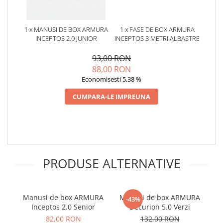
1 x MANUSI DE BOX ARMURA
1 x FASE DE BOX ARMURA
INCEPTOS 2.0 JUNIOR
INCEPTOS 3 METRI ALBASTRE
93,00 RON
88,00 RON
Economisesti 5,38 %
CUMPARA-LE IMPREUNA
PRODUSE ALTERNATIVE
Manusi de box ARMURA
Manusi de box ARMURA
Man
-43%
Inceptos 2.0 Senior
Decurion 5.0 Verzi
82,00 RON
132,00 RON