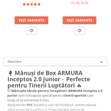
75,00 RON
VEZI VARIANTE
VEZI VARIANTE
Descriere
🥊
Mănuși de Box ARMURA
Inceptos 2.0 Junior
–
Perfecte
pentru Tinerii Luptători
🔥
💥
Mănușile ideale pentru începători
!
ARMURA Inceptos 2.0
Junior
sunt concepute special pentru
tinerii sportivi
care
încep să se antreneze în box.
Realizate din
PVC
durabil și ușor de întreținut, aceste mănuși
oferă protecție și confort în timpul fiecărei sesiuni de