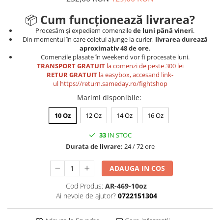
📦
Cum funcționează livrarea?
Procesăm și expediem comenzile
de luni până vineri
.
Din momentul în care coletul ajunge la curier,
livrarea durează
aproximativ 48 de ore
.
Comenzile plasate în weekend vor fi procesate luni.
TRANSPORT GRATUIT
la comenzi de peste 300 lei
RETUR GRATUIT
la easybox, accesand link-
ul
https://return.sameday.ro/fightshop
Marimi disponibile
:
10 Oz
12 Oz
14 Oz
16 Oz
33
IN STOC
Durata de livrare:
24 / 72 ore
ADAUGA IN COS
Cod Produs:
AR-469-10oz
Ai nevoie de ajutor?
0722151304