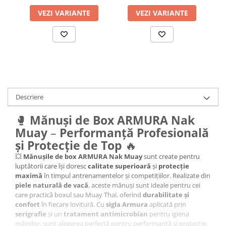
VEZI VARIANTE
VEZI VARIANTE
Descriere
🥊
Mănuși de Box ARMURA Nak
Muay
–
Performanță Profesională
și Protecție de Top
🔥
💥
Mănușile de box ARMURA Nak Muay
sunt create pentru
luptătorii care își doresc
calitate superioară
și
protecție
maximă
în timpul antrenamentelor și competițiilor. Realizate din
piele naturală de vacă
, aceste mănuși sunt ideale pentru cei
care practică boxul sau Muay Thai, oferind
durabilitate și
confort
în fiecare lovitură. Cu
sigla Armura
aplicată prin
serigrafie
și un
tratament antimicrobian
pentru igiena
mâinilor, sunt alegerea perfectă pentru performanță și protecție.