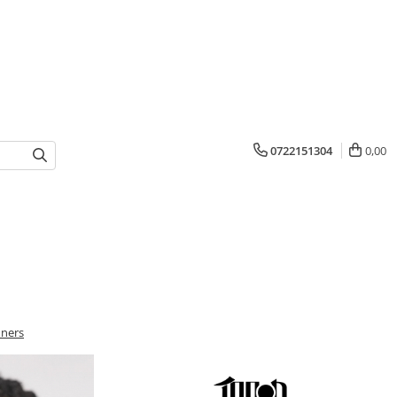
0722151304
0,00
nners