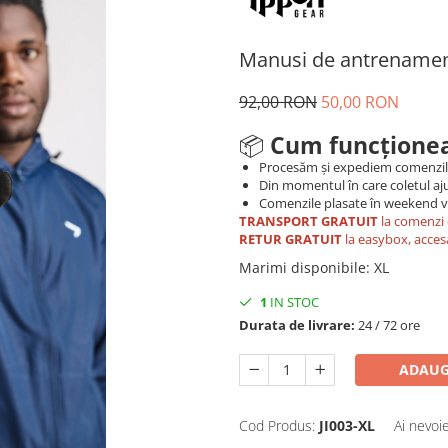
Manusi de antrenamen
92,00 RON
50,00 RON
📦
Cum funcționea
Procesăm și expediem comenzi
Din momentul în care coletul aju
Comenzile plasate în weekend vo
TRANSPORT GRATUIT
la comenzi 
RETUR GRATUIT
la easybox, acces
Marimi disponibile
:
XL
1
IN STOC
Durata de livrare:
24 / 72 ore
ADAUG
Cod Produs:
JI003-XL
Ai nevoi