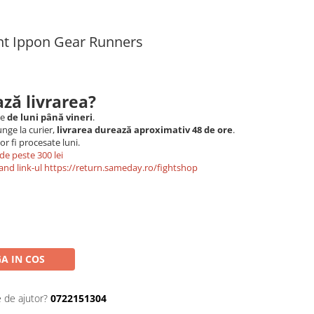
t Ippon Gear Runners
ză livrarea?
le
de luni până vineri
.
nge la curier,
livrarea durează aproximativ 48 de ore
.
r fi procesate luni.
de peste 300 lei
and link-ul
https://return.sameday.ro/fightshop
A IN COS
e de ajutor?
0722151304