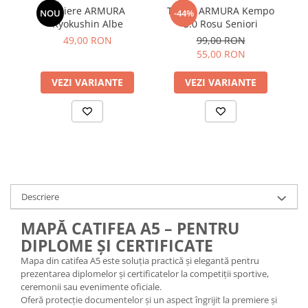
Tibiere ARMURA
Tricou ARMURA Kempo
Me
NOU
-44%
Kyokushin Albe
3.0 Rosu Seniori
49,00 RON
99,00 RON
55,00 RON
VEZI VARIANTE
VEZI VARIANTE
Descriere
MAPĂ CATIFEA A5 – PENTRU
DIPLOME ȘI CERTIFICATE
Mapa din catifea A5 este soluția practică și elegantă pentru
prezentarea diplomelor și certificatelor la competiții sportive,
ceremonii sau evenimente oficiale.
Oferă protecție documentelor și un aspect îngrijit la premiere și