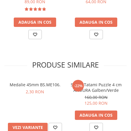
89,00 RON
64,00 RON
ADAUGA IN COS
ADAUGA IN COS
PRODUSE SIMILARE
Medalie 45mm BS.ME106.
Saltea Tatami Puzzle 4 cm
-22%
ARMURA Galben/Verde
2,30 RON
160,00 RON
125,00 RON
ADAUGA IN COS
VEZI VARIANTE