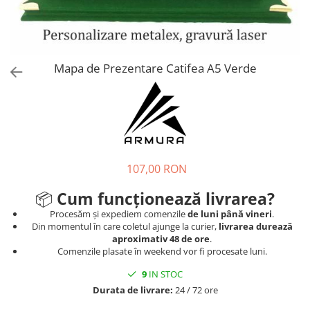
Tricouri
Proteze dentare
Tricouri aproape GRATIS
Placi de spargere
Linie Kempo
Rucsacuri si genti
Prim ajutor
Bluză
Sepci si caciuli
Recuperare si incalzire
Jachete
Tape
Mapa de Prezentare Catifea A5 Verde
Saci bulgaresti
Sosete
Cadouri
Saltele si Tatami
Veste
Saci de Box
Scuturi
107,00 RON
Accesorii Antrenor
Greutati Fitness
📦
Cum funcționează livrarea?
Procesăm și expediem comenzile
de luni până vineri
.
Din momentul în care coletul ajunge la curier,
livrarea durează
aproximativ 48 de ore
.
Comenzile plasate în weekend vor fi procesate luni.
9
IN STOC
Durata de livrare:
24 / 72 ore