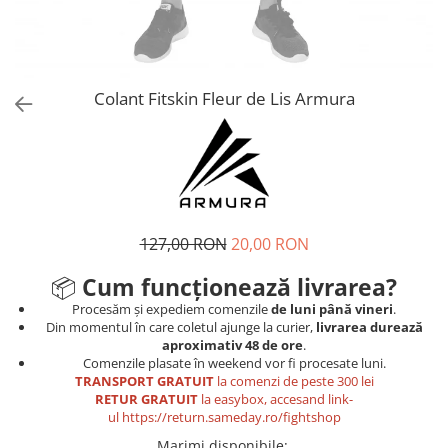
Tricouri
Proteze dentare
Tricouri aproape GRATIS
Placi de spargere
Linie Kempo
Rucsacuri si genti
Prim ajutor
Bluză
Sepci si caciuli
Recuperare si incalzire
Jachete
Tape
Colant Fitskin Fleur de Lis Armura
Saci bulgaresti
Sosete
Cadouri
Saltele si Tatami
Veste
Saci de Box
Scuturi
127,00 RON
20,00 RON
Accesorii Antrenor
Greutati Fitness
📦
Cum funcționează livrarea?
Procesăm și expediem comenzile
de luni până vineri
.
Din momentul în care coletul ajunge la curier,
livrarea durează
aproximativ 48 de ore
.
Comenzile plasate în weekend vor fi procesate luni.
TRANSPORT GRATUIT
la comenzi de peste 300 lei
RETUR GRATUIT
la easybox, accesand link-
ul
https://return.sameday.ro/fightshop
Marimi disponibile
: