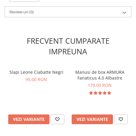
🏋️
Design ergonomic
– croială optimizată pentru
susținere
musculară și libertate maximă de mișcare
.
Review-uri
(0)
🥋
Recomandat pentru competiții și antrenamente
– ideal
pentru
arte marțiale, fitness, alergare și sporturi de
performanță
.
💪
Alege colanții FITSKIN Fleur de Lis ARMURA și
antrenează-te cu stil și confort absolut!
FRECVENT CUMPARATE
📦
Disponibili acum!
Comandă și simte diferența!
IMPREUNA
Slapi Leone Ciabatte Negri
Manusi de box ARMURA
Fanaticus 4.0 Albastre
95,00 RON
179,00 RON
VEZI VARIANTE
VEZI VARIANTE