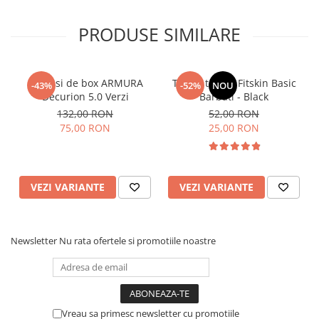
PRODUSE SIMILARE
Manusi de box ARMURA
Tricou tehnic Fitskin Basic
-43%
-52%
NOU
Decurion 5.0 Verzi
Barbati - Black
132,00 RON
52,00 RON
75,00 RON
25,00 RON
VEZI VARIANTE
VEZI VARIANTE
Newsletter
Nu rata ofertele si promotiile noastre
Vreau sa primesc newsletter cu promotiile