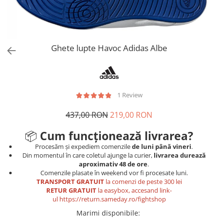
Tricouri
Proteze dentare
Tricouri aproape GRATIS
Placi de spargere
Linie Kempo
Rucsacuri si genti
Prim ajutor
Bluză
Sepci si caciuli
Recuperare si incalzire
Jachete
Tape
Ghete lupte Havoc Adidas Albe
Saci bulgaresti
Sosete
Cadouri
Saltele si Tatami
Veste
Saci de Box
1 Review
Scuturi
437,00 RON
219,00 RON
Accesorii Antrenor
📦
Cum funcționează livrarea?
Greutati Fitness
Procesăm și expediem comenzile
de luni până vineri
.
Din momentul în care coletul ajunge la curier,
livrarea durează
aproximativ 48 de ore
.
Comenzile plasate în weekend vor fi procesate luni.
TRANSPORT GRATUIT
la comenzi de peste 300 lei
RETUR GRATUIT
la easybox, accesand link-
ul
https://return.sameday.ro/fightshop
Marimi disponibile
: