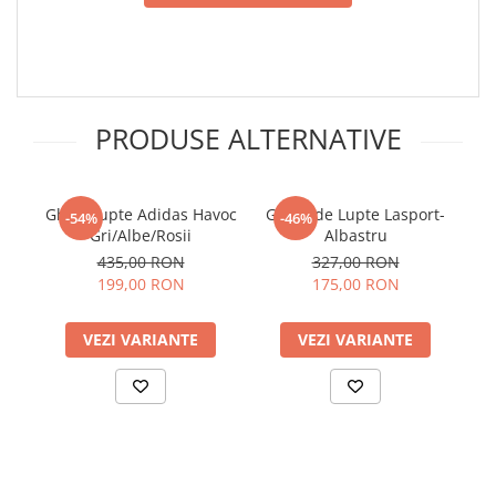
PRODUSE ALTERNATIVE
Ghete lupte Adidas Havoc
Ghete de Lupte Lasport-
-54%
-46%
Gri/Albe/Rosii
Albastru
435,00 RON
327,00 RON
199,00 RON
175,00 RON
VEZI VARIANTE
VEZI VARIANTE