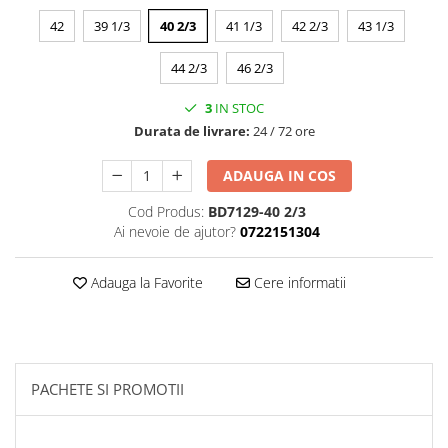
42
39 1/3
40 2/3
41 1/3
42 2/3
43 1/3
44 2/3
46 2/3
3
IN STOC
Durata de livrare:
24 / 72 ore
ADAUGA IN COS
Cod Produs:
BD7129-40 2/3
Ai nevoie de ajutor?
0722151304
Adauga la Favorite
Cere informatii
PACHETE SI PROMOTII