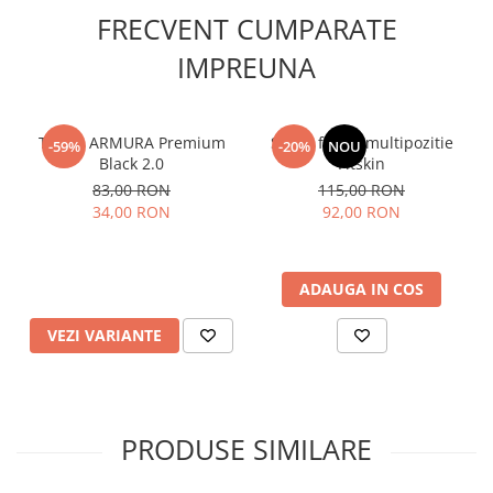
FRECVENT CUMPARATE
IMPREUNA
Tricou ARMURA Premium
Stand flotari multipozitie
-59%
-20%
NOU
Black 2.0
Fitskin
83,00 RON
115,00 RON
34,00 RON
92,00 RON
ADAUGA IN COS
VEZI VARIANTE
PRODUSE SIMILARE