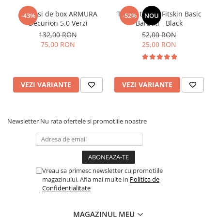
Manusi de box ARMURA
Tricou tehnic Fitskin Basic
-43%
-52%
NOU
Decurion 5.0 Verzi
Barbati - Black
132,00 RON
52,00 RON
75,00 RON
25,00 RON
VEZI VARIANTE
VEZI VARIANTE
Newsletter
Nu rata ofertele si promotiile noastre
Vreau sa primesc newsletter cu promotiile
magazinului. Afla mai multe in
Politica de
Confidentialitate
MAGAZINUL MEU