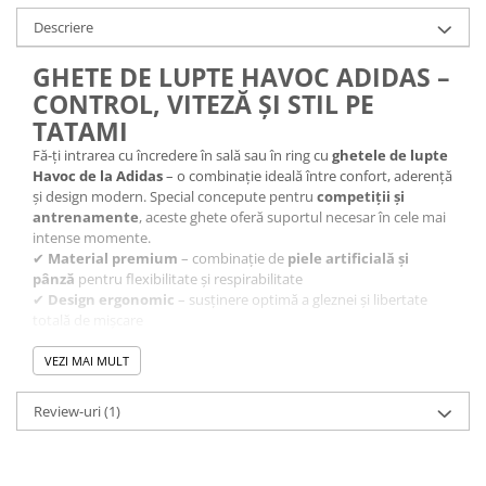
Descriere
GHETE DE LUPTE HAVOC ADIDAS –
CONTROL, VITEZĂ ȘI STIL PE
TATAMI
Fă-ți intrarea cu încredere în sală sau în ring cu
ghetele de lupte
Havoc de la Adidas
– o combinație ideală între confort, aderență
și design modern. Special concepute pentru
competiții și
antrenamente
, aceste ghete oferă suportul necesar în cele mai
intense momente.
✔
Material premium
– combinație de
piele artificială și
pânză
pentru flexibilitate și respirabilitate
✔
Design ergonomic
– susținere optimă a gleznei și libertate
totală de mișcare
✔
Culoare albă
– look curat și profesionist, perfect pentru
luptători de orice nivel
VEZI MAI MULT
✔
Recomandate pentru lupte
– ideale atât în
competiții
, cât
și în
antrenamentele zilnice
Review-uri
(1)
Fiecare pas contează – antrenează-te cu încredere și luptă pentru
victorie cu stilul și performanța Adidas!