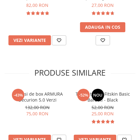
82,00 RON
27,00 RON
ADAUGA IN COS
VEZI VARIANTE
PRODUSE SIMILARE
Manusi de box ARMURA
Tricou tehnic Fitskin Basic
-43%
-52%
NOU
Decurion 5.0 Verzi
Barbati - Black
132,00 RON
52,00 RON
75,00 RON
25,00 RON
VEZI VARIANTE
VEZI VARIANTE