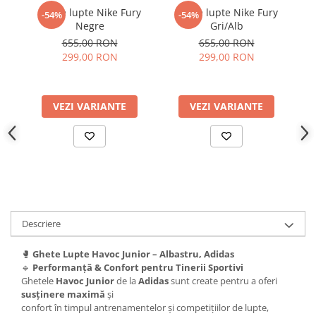
Ghete lupte Nike Fury
Ghete lupte Nike Fury
G
-54%
-54%
Negre
Gri/Alb
655,00 RON
655,00 RON
299,00 RON
299,00 RON
VEZI VARIANTE
VEZI VARIANTE
Descriere
🥊
Ghete Lupte Havoc Junior – Albastru, Adidas
🔹
Performanță & Confort pentru Tinerii Sportivi
Ghetele
Havoc Junior
de la
Adidas
sunt create pentru a oferi
susținere maximă
și
confort în timpul antrenamentelor și competițiilor de lupte,