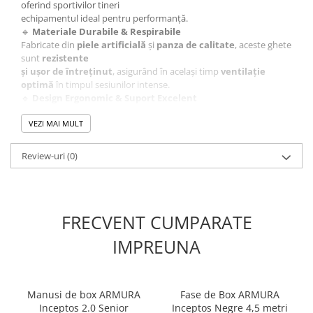
oferind sportivilor tineri
echipamentul ideal pentru performanță.
🔹
Materiale Durabile & Respirabile
Fabricate din
piele artificială
și
panza de calitate
, aceste ghete
sunt
rezistente
și ușor de întreținut
, asigurând în același timp
ventilație
optimă
în timpul sesiunilor intense.
🔹
Design Ergonomic & Suport Excelent
Construcția ghetei asigură o
fixare sigură
a piciorului, iar talpa
este special concepută
VEZI MAI MULT
pentru a oferi
adherență excelentă
, prevenind alunecările în
timpul mișcărilor rapide.
Review-uri
(0)
🥇
Recomandate pentru antrenamente și competiții – ideal
pentru luptele de performanță!
FRECVENT CUMPARATE
IMPREUNA
Manusi de box ARMURA
Fase de Box ARMURA
Inceptos 2.0 Senior
Inceptos Negre 4,5 metri