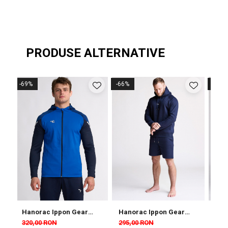
PRODUSE ALTERNATIVE
-69%
-66%
-66%
Hanorac Ippon Gear
Hanorac Ippon Gear
Han
Performance Albastru
Hoody Sider Navy
Hoo
320,00 RON
295,00 RON
295