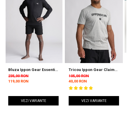
Bluza Ippon Gear Essential
Tricou Ippon Gear Claim
S
Negru
Judo Gri
C
235,00 RON
105,00 RON
8
119,00 RON
40,00 RON
4
VEZI VARIANTE
VEZI VARIANTE