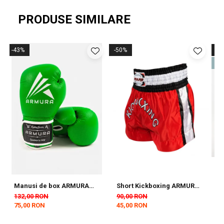
PRODUSE SIMILARE
-43%
-50%
-5
N
Manusi de box ARMURA
Short Kickboxing ARMURA
Tricou
Decurion 5.0 Verzi
Diamond Rosu
B
132,00 RON
90,00 RON
5
75,00 RON
45,00 RON
2