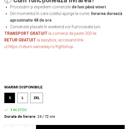
📦
Cum funcționează livrarea?
Procesăm și expediem comenzile
de luni până vineri
.
Din momentul în care coletul ajunge la curier,
livrarea durează
aproximativ 48 de ore
.
Comenzile plasate în weekend vor fi procesate luni.
TRANSPORT GRATUIT
la comenzi de peste 300 lei
RETUR GRATUIT
la easybox, accesand link-
ul
https://return.sameday.ro/fightshop
MARIMI DISPONIBILE
:
S
L
2XL
1
IN STOC
Durata de livrare:
24 / 72 ore