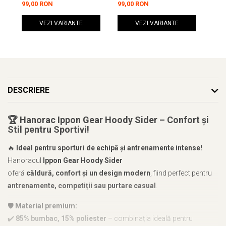
99,00 RON
99,00 RON
99,
VEZI VARIANTE
VEZI VARIANTE
DESCRIERE
🏆
Hanorac Ippon Gear Hoody Sider – Confort și
Stil pentru Sportivi!
🔥
Ideal pentru sporturi de echipă și antrenamente intense!
Hanoracul
Ippon Gear Hoody Sider
oferă
căldură, confort și un design modern
, fiind perfect pentru
antrenamente, competiții sau purtare casual
.
🛡️
Material premium:
✔️
85% bumbac, 15% poliester
– combinația ideală pentru