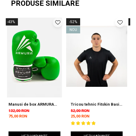
PRODUSE SIMILARE
-43%
-52%
-5
NOU
Manusi de box ARMURA
Tricou tehnic Fitskin Basic
S
Decurion 5.0 Verzi
Barbati - Black
D
132,00 RON
52,00 RON
9
75,00 RON
25,00 RON
4