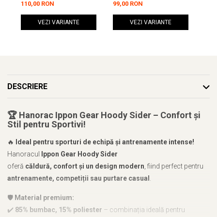
110,00 RON
99,00 RON
105
VEZI VARIANTE
VEZI VARIANTE
DESCRIERE
🏆
Hanorac Ippon Gear Hoody Sider – Confort și
Stil pentru Sportivi!
🔥
Ideal pentru sporturi de echipă și antrenamente intense!
Hanoracul
Ippon Gear Hoody Sider
oferă
căldură, confort și un design modern
, fiind perfect pentru
antrenamente, competiții sau purtare casual
.
🛡️
Material premium:
✔️
85% bumbac, 15% poliester
– combinația ideală pentru