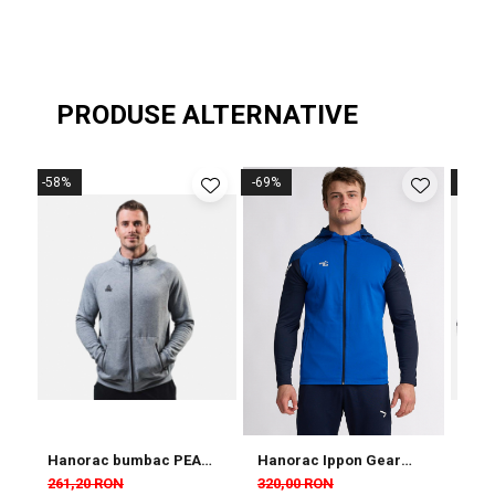
PRODUSE ALTERNATIVE
-58%
-69%
-68%
Hanorac bumbac PEAK
Hanorac Ippon Gear
Han
Downtown gri/negru
Performance Albastru
Tea
261,20 RON
320,00 RON
326
ble