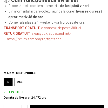
📦
Cum funcționează livrarea?
Procesăm și expediem comenzile
de luni până vineri
.
Din momentul în care coletul ajunge la curier,
livrarea durează
aproximativ 48 de ore
.
Comenzile plasate în weekend vor fi procesate luni.
TRANSPORT GRATUIT
la comenzi de peste 300 lei
RETUR GRATUIT
la easybox, accesand link-
ul
https://return.sameday.ro/fightshop
MARIMI DISPONIBILE
:
S
2XL
1
IN STOC
Durata de livrare:
24 / 72 ore