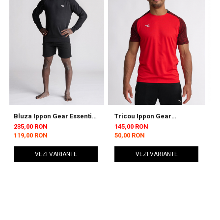
Bluza Ippon Gear Essential
Tricou Ippon Gear
T
Negru
Performance Rosu/Negru
1
235,00 RON
145,00 RON
1
119,00 RON
50,00 RON
4
VEZI VARIANTE
VEZI VARIANTE