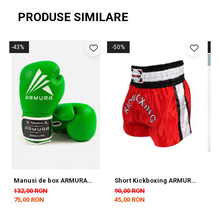
PRODUSE SIMILARE
-43%
-50%
-5
N
Manusi de box ARMURA
Short Kickboxing ARMURA
Tricou
Decurion 5.0 Verzi
Diamond Rosu
B
132,00 RON
90,00 RON
5
75,00 RON
45,00 RON
2