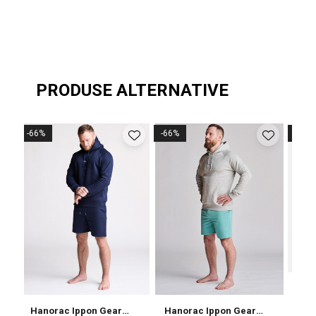
PRODUSE ALTERNATIVE
-66%
-66%
-58%
Hanorac Ippon Gear
Hanorac Ippon Gear
Han