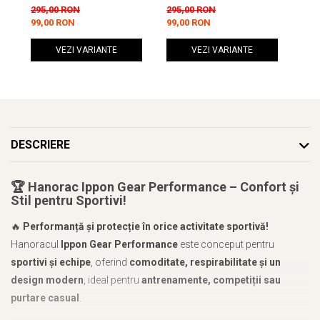
Hoody Sider Navy
Hoody Sider Gri
Dow
295,00 RON
295,00 RON
261
99,00 RON
99,00 RON
110
VEZI VARIANTE
VEZI VARIANTE
DESCRIERE
🏆
Hanorac Ippon Gear Performance – Confort și
Stil pentru Sportivi!
🔥
Performanță și protecție în orice activitate sportivă!
Hanoracul
Ippon Gear Performance
este conceput pentru
sportivi și echipe
, oferind
comoditate, respirabilitate și un
design modern
, ideal pentru
antrenamente, competiții sau
purtare casual
.