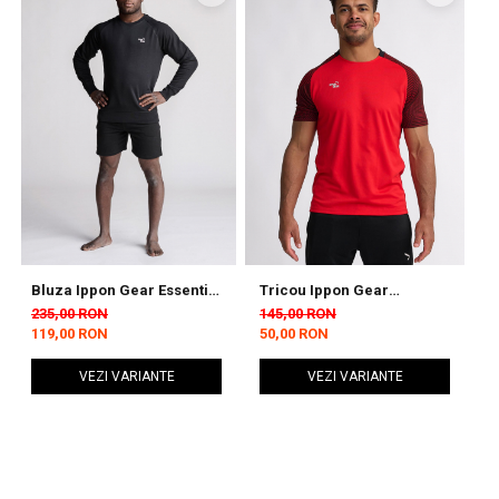
confort!
🚀
Bluza Ippon Gear Essential
Tricou Ippon Gear
S
Negru
Performance Rosu/Negru
I
235,00 RON
145,00 RON
1
B
119,00 RON
50,00 RON
4
VEZI VARIANTE
VEZI VARIANTE