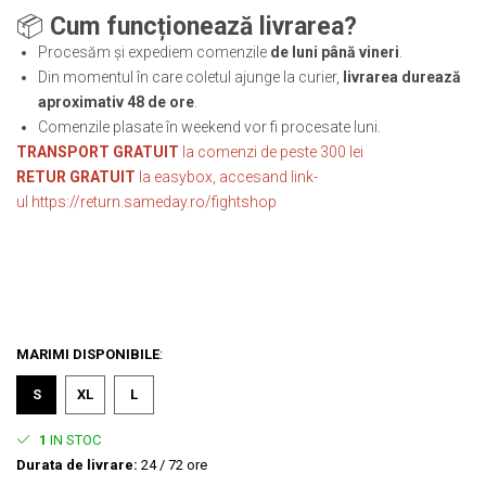
📦
Cum funcționează livrarea?
Procesăm și expediem comenzile
de luni până vineri
.
Din momentul în care coletul ajunge la curier,
livrarea durează
aproximativ 48 de ore
.
Comenzile plasate în weekend vor fi procesate luni.
TRANSPORT GRATUIT
la comenzi de peste 300 lei
RETUR GRATUIT
la easybox, accesand link-
ul
https://return.sameday.ro/fightshop
MARIMI DISPONIBILE
:
S
XL
L
1
IN STOC
Durata de livrare:
24 / 72 ore