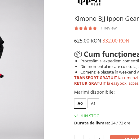
Kimono BJJ Ippon Gea
1 Review
625,00 RON
332,00 RON
📦
Cum funcționea
Procesăm și expediem comenzi
Din momentul în care coletul aju
Comenzile plasate în weekend vo
TRANSPORT GRATUIT
la comenzi 
RETUR GRATUIT
la easybox, acces
Marimi disponibile
:
A0
A1
1
IN STOC
Durata de livrare:
24 / 72 ore