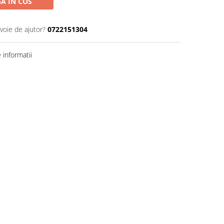
A IN COS
voie de ajutor?
0722151304
informatii