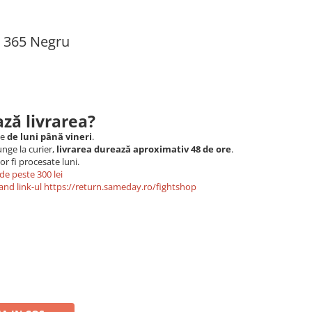
r 365 Negru
ză livrarea?
le
de luni până vineri
.
nge la curier,
livrarea durează aproximativ 48 de ore
.
r fi procesate luni.
de peste 300 lei
and link-ul
https://return.sameday.ro/fightshop