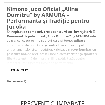
Kimono Judo Oficial „Alina
Dumitru” by ARMURA –
Performanță și Tradiție pentru
Judoka
🥋
Inspirat de campioni, creat pentru viitori învingători!
🥋
Kimono-ul de judo oficial „Alina Dumitru” by ARMURA
este
special conceput pentru sportivii care își doresc
calitate
superioară, durabilitate și confort maxim
în timpul
antrenamentelor și competițiilor. Fabricat din
100% bumbac cu
țesătură bob de orez
, acest kimono oferă
rezistență sporită și
libertate optimă de mișcare
, fiind potrivit atât pentru
începători, cât și pentru judoka de performanță.
✅
Material premium
– confecționat din
100% bumbac
, asigură
VEZI MAI MULT
respirabilitate și confort
pe durata antrenamentelor intense.
💪
Densitate 450 g/m²
– echilibru perfect între
greutate și
mobilitate
, ideal pentru competiții și antrenamente.
Review-uri
(1)
🎨
Imprimare prin broderie
– detalii elegante și durabile,
specifice unui kimono de calitate superioară.
⚪
Culoare albă clasică
– design tradițional, respectând
standardele oficiale ale judo-ului.
FRECVENT CUMPARATE
🥋
Set complet
– format din
bluză, pantaloni și centură
,