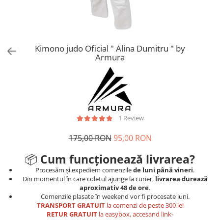
Tricouri
Proteze dentare
Tricouri aproape GRATIS
Placi de spargere
Linie Kempo
Rucsacuri si genti
Prim ajutor
Bluză
Sepci si caciuli
Recuperare si incalzire
Jachete
Tape
Kimono judo Oficial " Alina Dumitru " by
Armura
Saci bulgaresti
Sosete
Cadouri
Saltele si Tatami
Veste
Saci de Box
Scuturi
1 Review
Accesorii Antrenor
Greutati Fitness
175,00 RON
95,00 RON
📦
Cum funcționează livrarea?
Procesăm și expediem comenzile
de luni până vineri
.
Din momentul în care coletul ajunge la curier,
livrarea durează
aproximativ 48 de ore
.
Comenzile plasate în weekend vor fi procesate luni.
TRANSPORT GRATUIT
la comenzi de peste 300 lei
RETUR GRATUIT
la easybox, accesand link-