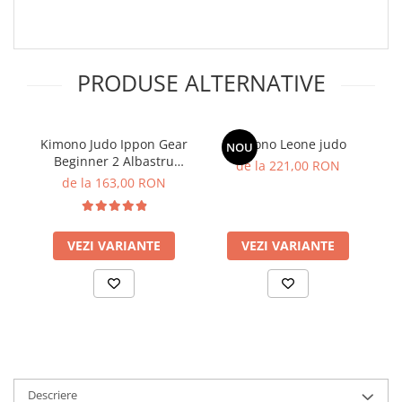
PRODUSE ALTERNATIVE
Kimono Judo Ippon Gear
Kimono Leone judo
K
NOU
Beginner 2 Albastru
de la 221,00 RON
Junior
de la 163,00 RON
VEZI VARIANTE
VEZI VARIANTE
Descriere