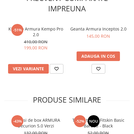
oferind un echipament gata de utilizare.
IMPREUNA
🏆
Recomandat pentru competiții și antrenamente
– croială
ergonomică, optimizată pentru
execuția corectă a tehnicilor
de judo
.
💪
Poartă kimono-ul oficial „Alina Dumitru” by ARMURA și
Kimono Armura Kempo Pro
Geanta Armura Inceptos 2.0
-51%
antrenează-te ca un adevărat campion!
2.0
145,00 RON
📦
Disponibil acum!
Comandă-l și pregătește-te pentru victorie!
410,00 RON
199,00 RON
ADAUGA IN COS
VEZI VARIANTE
PRODUSE SIMILARE
Manusi de box ARMURA
Tricou tehnic Fitskin Basic
-43%
-52%
NOU
Decurion 5.0 Verzi
Barbati - Black
132,00 RON
52,00 RON