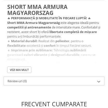
SHORT MMA ARMURA
MAGYARORSZAG
🔥
PERFORMANȚĂ ȘI MOBILITATE ÎN FIECARE LUPTĂ!
🔥
Short MMA Armura Magyarország
este alegerea ideală pentru
competitii și antrenamente
de intensitate mare. Confortabil și
rezistent, acest short îți oferă
libertate completă de mișcare
pentru a-ți îmbunătăți performanțele.
🔹
Material durabil:
Realizat din
poliester
, pentru o
flexibilitate
excelentă și
confort
în timpul fiecărei sesiuni.
🔹
Imprimare prin sublimare:
Tehnologia
sublimării
garantează
culori vibrante
și
designuri durabile
, care nu se
estompează.
🔹
Recomandat pentru competiții și antrenamente:
Perfect
pentru
MMA, kickboxing
sau orice sport de contact, acest short
VEZI MAI MULT
îți oferă un
suport și confort maxim
.
🔥
Fii pregătit pentru orice provocare cu Short MMA
Review-uri
(0)
Armura Magyarország!
🔥
FRECVENT CUMPARATE