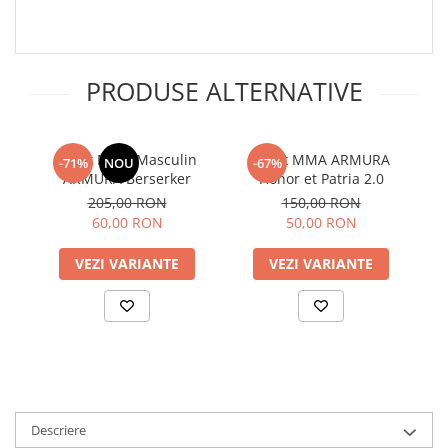
PRODUSE ALTERNATIVE
Short MMA Masculin
Short MMA ARMURA
S
-71%
NOU
-67%
ARMURA Berserker
Honor et Patria 2.0
205,00 RON
150,00 RON
60,00 RON
50,00 RON
VEZI VARIANTE
VEZI VARIANTE
Descriere