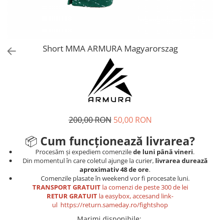
Tricouri
Proteze dentare
Tricouri aproape GRATIS
Placi de spargere
Linie Kempo
Rucsacuri si genti
Prim ajutor
Bluză
Sepci si caciuli
Recuperare si incalzire
Jachete
Tape
Short MMA ARMURA Magyarorszag
Saci bulgaresti
Sosete
Cadouri
Saltele si Tatami
Veste
Saci de Box
Scuturi
200,00 RON
50,00 RON
Accesorii Antrenor
Greutati Fitness
📦
Cum funcționează livrarea?
Procesăm și expediem comenzile
de luni până vineri
.
Din momentul în care coletul ajunge la curier,
livrarea durează
aproximativ 48 de ore
.
Comenzile plasate în weekend vor fi procesate luni.
TRANSPORT GRATUIT
la comenzi de peste 300 de lei
RETUR GRATUIT
la easybox, accesand link-
ul
https://return.sameday.ro/fightshop
Marimi disponibile
: