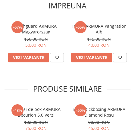
IMPREUNA
Rashguard ARMURA
Tricou ARMURA Pangration
-67%
-65%
Magyarorszag
Alb
150,00 RON
115,00 RON
50,00 RON
40,00 RON
VEZI VARIANTE
VEZI VARIANTE
PRODUSE SIMILARE
Manusi de box ARMURA
Short Kickboxing ARMURA
-43%
-50%
Decurion 5.0 Verzi
Diamond Rosu
132,00 RON
90,00 RON
75,00 RON
45,00 RON