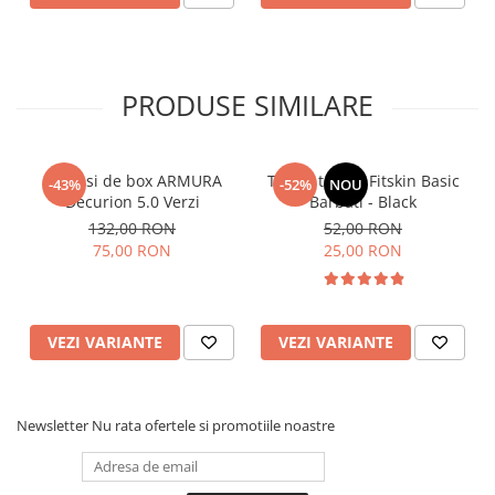
PRODUSE SIMILARE
Manusi de box ARMURA
Tricou tehnic Fitskin Basic
-43%
-52%
NOU
Decurion 5.0 Verzi
Barbati - Black
132,00 RON
52,00 RON
75,00 RON
25,00 RON
VEZI VARIANTE
VEZI VARIANTE
Newsletter
Nu rata ofertele si promotiile noastre