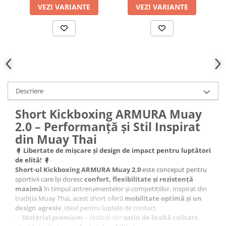
VEZI VARIANTE
VEZI VARIANTE
Descriere
Short Kickboxing ARMURA Muay
2.0 – Performanță și Stil Inspirat
din Muay Thai
🥊
Libertate de mișcare și design de impact pentru luptători
de elită!
🥊
Short-ul Kickboxing ARMURA Muay 2.0
este conceput pentru
sportivii care își doresc
confort, flexibilitate și rezistență
maximă
în timpul antrenamentelor și competițiilor. Inspirat din
tradiția Muay Thai, acest short oferă
mobilitate optimă și un
design agresiv
, ideal pentru luptele de contact.
✅
Material premium
– realizat din
satin de înaltă calitate
,