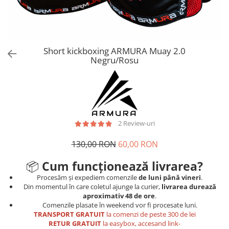
Tricouri
Proteze dentare
Tricouri aproape GRATIS
Placi de spargere
Linie Kempo
Rucsacuri si genti
Prim ajutor
Bluză
Sepci si caciuli
Recuperare si incalzire
Jachete
Tape
Short kickboxing ARMURA Muay 2.0
Negru/Rosu
Saci bulgaresti
Sosete
Cadouri
Saltele si Tatami
Veste
Saci de Box
Scuturi
2 Review-uri
Accesorii Antrenor
Greutati Fitness
130,00 RON
60,00 RON
📦
Cum funcționează livrarea?
Procesăm și expediem comenzile
de luni până vineri
.
Din momentul în care coletul ajunge la curier,
livrarea durează
aproximativ 48 de ore
.
Comenzile plasate în weekend vor fi procesate luni.
TRANSPORT GRATUIT
la comenzi de peste 300 de lei
RETUR GRATUIT
la easybox, accesand link-