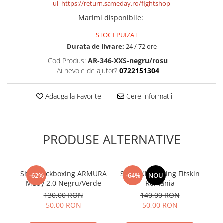
ul https://return.sameday.ro/fightshop
Marimi disponibile
:
STOC EPUIZAT
Durata de livrare:
24 / 72 ore
Cod Produs:
AR-346-XXS-negru/rosu
Ai nevoie de ajutor?
0722151304
Adauga la Favorite
Cere informatii
PRODUSE ALTERNATIVE
Short kickboxing ARMURA
Short Kickboxing Fitskin
Sh
-62%
-64%
NOU
Muay 2.0 Negru/Verde
Romania
130,00 RON
140,00 RON
50,00 RON
50,00 RON