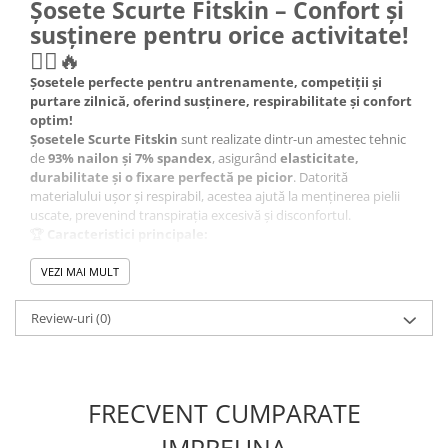
Șosete Scurte Fitskin – Confort și
susținere pentru orice activitate!
🏃‍♂️🔥
Șosetele perfecte pentru antrenamente, competiții și
purtare zilnică, oferind susținere, respirabilitate și confort
optim!
Șosetele Scurte Fitskin
sunt realizate dintr-un amestec tehnic
de
93% nailon și 7% spandex
, asigurând
elasticitate,
durabilitate și o fixare perfectă pe picior
. Datorită
materialului ușor și respirabil, acestea ajută la menținerea pielii
uscate, prevenind transpirația excesivă și disconfortul.
🏆
Caracteristici principale:
✔
Material premium:
93% nailon și 7% spandex
, pentru o
potrivire perfectă și rezistență în timp
VEZI MAI MULT
✔
Elasticitate optimă:
Se adaptează piciorului și oferă suport în
timpul activităților fizice
Review-uri
(0)
✔
Respirabilitate ridicată:
Mențin piciorul uscat și confortabil
✔
Design scurt:
Ideal pentru antrenamente, competiții sau
purtare zilnică
✔
Culori disponibile:
Negru și alb
, ușor de asortat
📦
Disponibilitate & Livrare:
FRECVENT CUMPARATE
✅ Livrare rapidă în toată țara
IMPREUNA
✅ Disponibile în mai multe mărimi