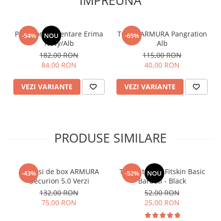
💪
Alege Șosetele Scurte Fitskin pentru confort și
performanță în orice activitate!
🔥🏃‍♂️
Pantalon Prezentare Erima
Tricou ARMURA Pangration
-54%
NOU
-65%
Navy/Alb
Alb
182,00 RON
115,00 RON
84,00 RON
40,00 RON
VEZI VARIANTE
VEZI VARIANTE
PRODUSE SIMILARE
Manusi de box ARMURA
Tricou tehnic Fitskin Basic
-43%
-52%
NOU
Decurion 5.0 Verzi
Barbati - Black
132,00 RON
52,00 RON
75,00 RON
25,00 RON