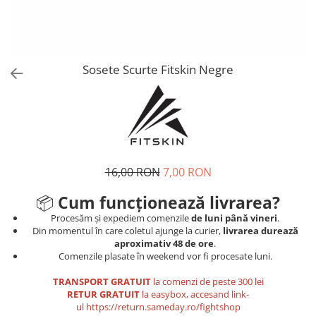
Tricouri
Proteze dentare
Tricouri aproape GRATIS
Placi de spargere
Linie Kempo
Rucsacuri si genti
Prim ajutor
Bluză
Sepci si caciuli
Recuperare si incalzire
Jachete
Tape
Sosete Scurte Fitskin Negre
Saci bulgaresti
Sosete
Cadouri
Saltele si Tatami
Veste
Saci de Box
Scuturi
16,00 RON
7,00 RON
Accesorii Antrenor
Greutati Fitness
📦
Cum funcționează livrarea?
Procesăm și expediem comenzile
de luni până vineri
.
Din momentul în care coletul ajunge la curier,
livrarea durează
aproximativ 48 de ore
.
Comenzile plasate în weekend vor fi procesate luni.
TRANSPORT GRATUIT
la comenzi de peste 300 lei
RETUR GRATUIT
la easybox, accesand link-
ul
https://return.sameday.ro/fightshop