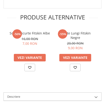
PRODUSE ALTERNATIVE
Sosete Scurte Fitskin Albe
Sosete Lungi Fitskin
So
-56%
-55%
Negre
16,00 RON
20,00 RON
7,00 RON
9,00 RON
VEZI VARIANTE
VEZI VARIANTE
Descriere