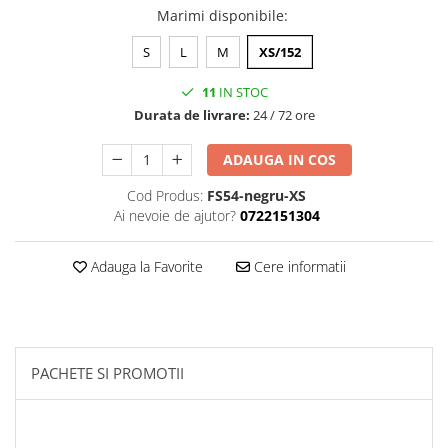
Marimi disponibile
:
S
L
M
XS/152
11
IN STOC
Durata de livrare:
24 / 72 ore
ADAUGA IN COS
Cod Produs:
FS54-negru-XS
Ai nevoie de ajutor?
0722151304
Adauga la Favorite
Cere informatii
PACHETE SI PROMOTII