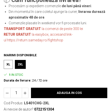
📦
Cum funcționează livrarea?
Procesăm și expediem comenzile
de luni până vineri
.
Din momentul în care coletul ajunge la curier,
livrarea durează
aproximativ 48 de ore
.
Comenzile plasate în weekend vor fi procesate luni.
TRANSPORT GRATUIT
la comenzi de peste 300 lei
RETUR GRATUIT
la easybox, accesand link-
ul
https://return.sameday.ro/fightshop
MARIMI DISPONIBILE
:
XL
2XL
1
IN STOC
Durata de livrare:
24 / 72 ore
ADAUGA IN COS
Cod Produs:
LS401CHG-2XL
Ai nevoie de ajutor?
0722151304