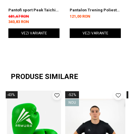
Pantofi sport Peak Taichi
Pantalon Trening Poliester
I
4.0 Pro Running Negru/Alb
Peak Team23 negru
G
681,67 RON
121,00 RON
1
340,83 RON
1
VEZI VARIANTE
VEZI VARIANTE
PRODUSE SIMILARE
-43%
-52%
-5
NOU