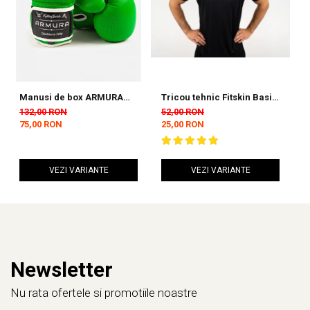
Manusi de box ARMURA
Tricou tehnic Fitskin Basic
S
Decurion 5.0 Verzi
Barbati - Black
D
132,00 RON
52,00 RON
9
75,00 RON
25,00 RON
4
VEZI VARIANTE
VEZI VARIANTE
Newsletter
Nu rata ofertele si promotiile noastre