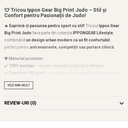
👕
Tricou Ippon Gear Big Print Judo – Stil și
Confort pentru Pasionații de Judo!
🔥
Exprimă-ți pasiunea pentru sport cu stil!
Tricoul
Ippon Gear
Big Print Judo
face parte din colecția
IPPONGEAR Lifestyle
,
combinând
un design urban modern cu un fit confortabil
,
perfect pentru
antrenamente, competiții sau purtare zilnică
.
🛡️
Material premium:
✔️
100% bumbac
– moale, respirabil și plăcut la atingere.
✔️
Densitate 180 g/m²
– țesătură ușoară, ideală pentru activități
sportive și confort zilnic.
VEZI MAI MULT
✨
Caracteristici esențiale:
✅
Disponibil în culori:
verde-albăstrui, gri și galben
– stil
REVIEW-URI
(0)
modern și dinamic.
✅
Design sportiv cu imprimeu mare "Judo"
– perfect pentru
practicanții acestui sport.
✅
Croială confortabilă
– oferă
libertate de mișcare și un fit