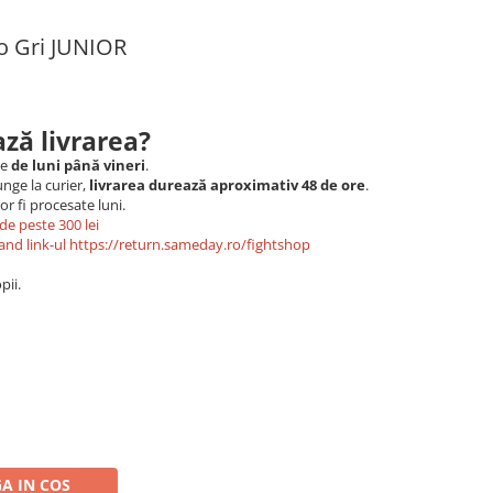
o Gri JUNIOR
ză livrarea?
le
de luni până vineri
.
nge la curier,
livrarea durează aproximativ 48 de ore
.
r fi procesate luni.
de peste 300 lei
and link-ul
https://return.sameday.ro/fightshop
pii.
A IN COS