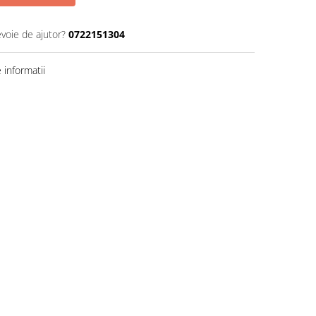
evoie de ajutor?
0722151304
informatii