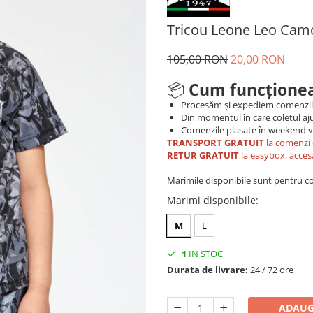
Tricou Leone Leo Cam
105,00 RON
20,00 RON
📦
Cum funcționea
Procesăm și expediem comenzi
Din momentul în care coletul aju
Comenzile plasate în weekend vo
TRANSPORT GRATUIT
la comenzi 
RETUR GRATUIT
la easybox, acces
Marimile disponibile sunt pentru co
Marimi disponibile
:
M
L
1
IN STOC
Durata de livrare:
24 / 72 ore
ADAUG