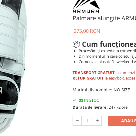
Palmare alungite ARM
273,00 RON
📦
Cum funcționea
Procesăm și expediem comenzi
Din momentul în care coletul aju
Comenzile plasate în weekend vo
TRANSPORT GRATUIT
la comenzi 
RETUR GRATUIT
la easybox, acces
Marimi disponibile
:
NO SIZE
33
IN STOC
Durata de livrare:
24 / 72 ore
ADAUG