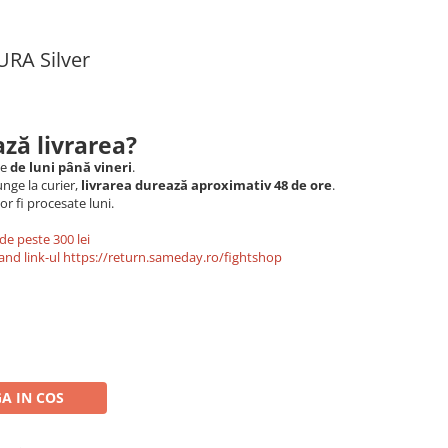
URA Silver
ză livrarea?
le
de luni până vineri
.
nge la curier,
livrarea durează aproximativ 48 de ore
.
r fi procesate luni.
de peste 300 lei
and link-ul
https://return.sameday.ro/fightshop
A IN COS