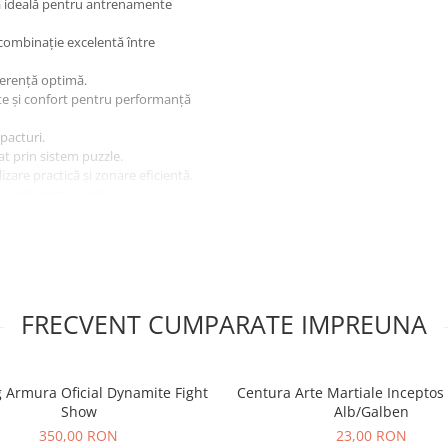
ea ideală pentru antrenamente
 combinație excelentă între
derență optimă.
ate și confort pentru performanță
mpacturi.
t prin sistem puzzle.
izare practică și zonare eficientă.
evoile spațiului tău.
dată în artele marțiale, fitness,
anță!
Alege Salteaua Tatami
FRECVENT CUMPARATE IMPREUNA
 Armura Oficial Dynamite Fight
Centura Arte Martiale Incept
Show
Alb/Galben
350,00 RON
23,00 RON