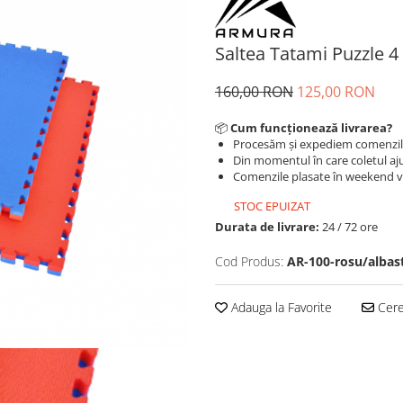
Saltea Tatami Puzzle
160,00 RON
125,00 RON
📦
Cum funcționează livrarea?
Procesăm și expediem comenzi
Din momentul în care coletul aju
Comenzile plasate în weekend vo
STOC EPUIZAT
Durata de livrare:
24 / 72 ore
Cod Produs:
AR-100-rosu/albas
Adauga la Favorite
Cere 