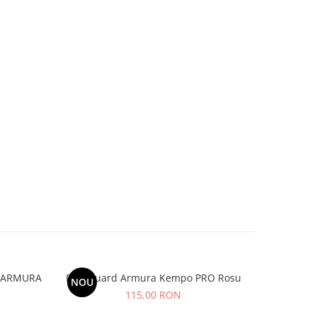
os ARMURA
Rashguard Armura Kempo PRO Rosu
C
NOU
NOU
115,00 RON