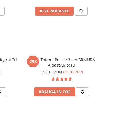
VEZI VARIANTE
V
Negru/Gri
Saltea Tatami Puzzle 3 cm ARMURA
-29%
-20%
Albastru/Rosu
4
N
125,00 RON
89,00 RON
ADAUGA IN COS
AD