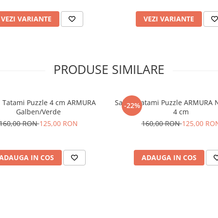
VEZI VARIANTE
VEZI VARIANTE
PRODUSE SIMILARE
a Tatami Puzzle 4 cm ARMURA
Saltea Tatami Puzzle ARMURA 
-22%
Galben/Verde
4 cm
160,00 RON
125,00 RON
160,00 RON
125,00 RO
ADAUGA IN COS
ADAUGA IN COS