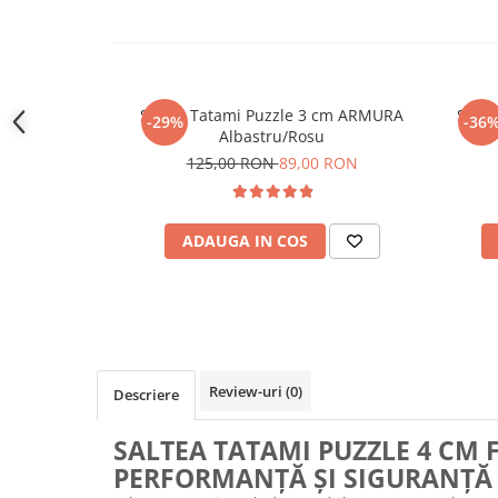
Saltea Tatami Puzzle 3 cm ARMURA
Saltea T
-29%
-36
Albastru/Rosu
125,00 RON
89,00 RON
ADAUGA IN COS
Review-uri
(0)
Descriere
SALTEA TATAMI PUZZLE 4 CM F
PERFORMANȚĂ ȘI SIGURANȚĂ 