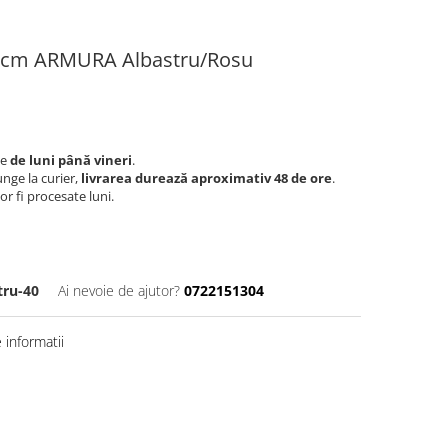
 4 cm ARMURA Albastru/Rosu
le
de luni până vineri
.
nge la curier,
livrarea durează aproximativ 48 de ore
.
r fi procesate luni.
tru-40
Ai nevoie de ajutor?
0722151304
informatii