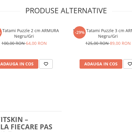
PRODUSE ALTERNATIVE
atami Puzzle 2 cm ARMURA
Saltea Tatami Puzzle 3 cm A
%
-29%
Negru/Gri
Negru/Gri
100,00 RON
64,00 RON
125,00 RON
89,00 RON
ADAUGA IN COS
ADAUGA IN COS
ITSKIN –
LA FIECARE PAS