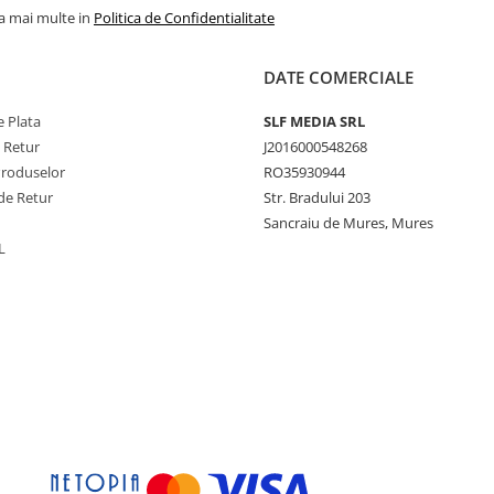
la mai multe in
Politica de Confidentialitate
DATE COMERCIALE
 Plata
SLF MEDIA SRL
e Retur
J2016000548268
Produselor
RO35930944
de Retur
Str. Bradului 203
Sancraiu de Mures, Mures
L