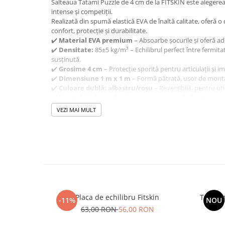
Salteaua Tatami Puzzle de 4 cm de la FITSKIN este aleger
intense și competiții.
Realizată din spumă elastică EVA de înaltă calitate, oferă o
confort, protecție și durabilitate.
✔️
Material EVA premium
– Absoarbe șocurile și oferă a
✔️
Densitate:
85±5 kg/m³ – Echilibrul perfect între fermit
susținută.
✔️
Grosime 4 cm
– Protecție sporită pentru articulații și i
✔️
Dimensiune 1 m x 1 m
– Formă pătrată, ușor de monta
✔️
Culoare dublă: albastru/roșu
– Reversibilă, pentru util
✔️
Se vinde la bucată
– Potrivește salteaua în funcție de n
✔️
Ideală pentru antrenamente și competiții
– Recoman
VEZI MAI MULT
gimnastică sau sporturi de contact.
💪
Antrenează-te în siguranță și cu maximă perform
Puzzle FITSKIN pentru un suport sigur la fiecare mișcare.
Placa de echilibru Fitskin
Trening
-11%
NOU
63,00 RON
56,00 RON