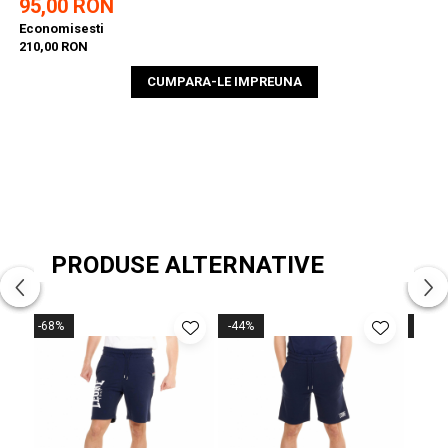
95,00 RON
Economisesti
210,00 RON
CUMPARA-LE IMPREUNA
PRODUSE ALTERNATIVE
-68%
-44%
-50%