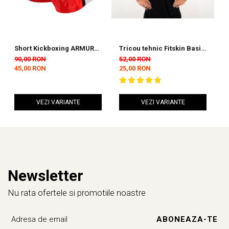
Short Kickboxing ARMURA
Tricou tehnic Fitskin Basic
S
Diamond Rosu
Barbati - Black
N
90,00 RON
52,00 RON
1
45,00 RON
25,00 RON
7
VEZI VARIANTE
VEZI VARIANTE
Newsletter
Nu rata ofertele si promotiile noastre