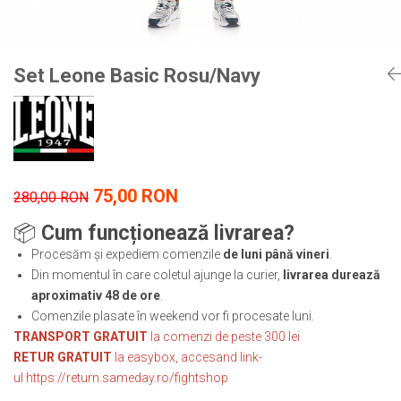
Tricouri
Proteze dentare
Tricouri aproape GRATIS
Placi de spargere
Linie Kempo
Rucsacuri si genti
Prim ajutor
Bluză
Sepci si caciuli
Set Leone Basic Rosu/Navy
Recuperare si incalzire
Jachete
Tape
Saci bulgaresti
Sosete
Cadouri
Saltele si Tatami
Veste
Saci de Box
Scuturi
75,00 RON
280,00 RON
Accesorii Antrenor
📦
Cum funcționează livrarea?
Greutati Fitness
Procesăm și expediem comenzile
de luni până vineri
.
Din momentul în care coletul ajunge la curier,
livrarea durează
aproximativ 48 de ore
.
Comenzile plasate în weekend vor fi procesate luni.
TRANSPORT GRATUIT
la comenzi de peste 300 lei
RETUR GRATUIT
la easybox, accesand link-
ul
https://return.sameday.ro/fightshop