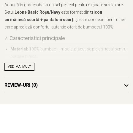
Adaugă în garderoba ta un set perfect pentru mișcare și relaxare!
Setul
Leone Basic Roșu/Navy
este format din
tricou
cu mânecă scurtă + pantaloni scurți
și este conceput pentru cei
care apreciază confortul autentic oferit de bumbacul 100%.
⭐ Caracteristici principale
Material:
100% bumbac – moale, plăcut pe piele și ideal pentru
purtare zilnică.
VEZI MAI MULT
Design:
combinație modernă
roșu/navy
, ușor de asortat.
Croială:
regular fit
– libertate de mișcare și lejeritate în orice
REVIEW-URI
(0)
activitate.
Tricou:
realizat din jerseu ușor, cu
logo Leone 1947
imprimat
central.
Short:
bermude din jerseu gros, prevăzute cu
șnur din bumbac
pentru ajustare și logo pe partea stângă.