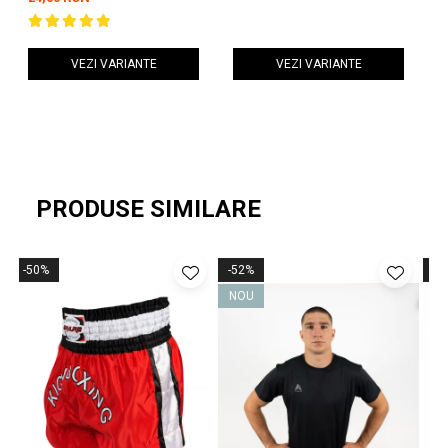
VEZI VARIANTE
VEZI VARIANTE
PRODUSE SIMILARE
-50%
-52%
-5
NOU