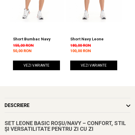
Short Bumbac Navy
Short Navy Leone
Sho
ARM
155,00 RON
180,00 RON
90,
50,00 RON
100,00 RON
45,
VEZI VARIANTE
VEZI VARIANTE
DESCRIERE
SET LEONE BASIC ROȘU/NAVY – CONFORT, STIL
ȘI VERSATILITATE PENTRU ZI CU ZI