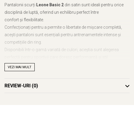
Pantalonii scurți
Leone Basic 2
din satin sunt ideali pentru orice
disciplină de luptă, oferind un echilibru perfect între
confort și flexibilitate.
Confecționați pentru a permite o libertate de mișcare completă,
acești pantaloni sunt esențiali pentru antrenamentele intense și
competițiile din ring.
Disponibili într-o gamă variată de culori, aceștia sunt alegerea
perfectă pentru sportivii care doresc performanță și stil.
VEZI MAI MULT
📌
Detalii tehnice:
✔
Material:
Satin
✔
Culoare:
Disponibil în diferite culori
REVIEW-URI
(0)
✔
Utilizare:
Kickboxing, box, MMA, arte marțiale
💥
Îmbunătățește-ți antrenamentele cu shortul Leone Basic 2!