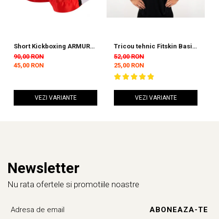
Short Kickboxing ARMURA
Tricou tehnic Fitskin Basic
S
Diamond Rosu
Barbati - Black
N
90,00 RON
52,00 RON
1
45,00 RON
25,00 RON
7
VEZI VARIANTE
VEZI VARIANTE
Newsletter
Nu rata ofertele si promotiile noastre