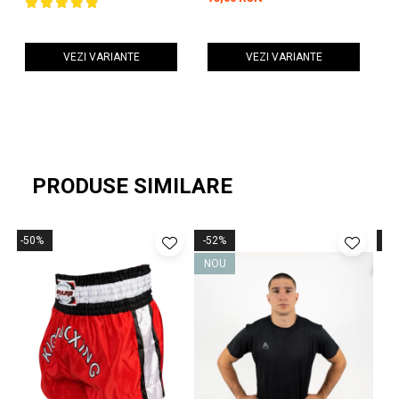
VEZI VARIANTE
VEZI VARIANTE
PRODUSE SIMILARE
-50%
-52%
-5
NOU