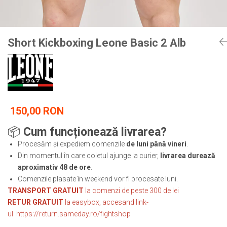
Tricouri
Proteze dentare
Tricouri aproape GRATIS
Placi de spargere
Linie Kempo
Rucsacuri si genti
Prim ajutor
Bluză
Sepci si caciuli
Short Kickboxing Leone Basic 2 Alb
Recuperare si incalzire
Jachete
Tape
Saci bulgaresti
Sosete
Cadouri
Saltele si Tatami
Veste
Saci de Box
Scuturi
150,00 RON
Accesorii Antrenor
📦
Cum funcționează livrarea?
Greutati Fitness
Procesăm și expediem comenzile
de luni până vineri
.
Din momentul în care coletul ajunge la curier,
livrarea durează
aproximativ 48 de ore
.
Comenzile plasate în weekend vor fi procesate luni.
TRANSPORT GRATUIT
la comenzi de peste 300 de lei
RETUR GRATUIT
la easybox, accesand link-
ul
https://return.sameday.ro/fightshop