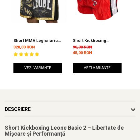
Short MMA Legionarius
Short Kickboxing
Sho
II Leone Negru
ARMURA Diamond Rosu
ARM
320,00 RON
90,00 RON
90,
Alb
45,00 RON
45,
VEZI VARIANTE
VEZI VARIANTE
DESCRIERE
Short Kickboxing Leone Basic 2 – Libertate de
Mișcare și Performanță