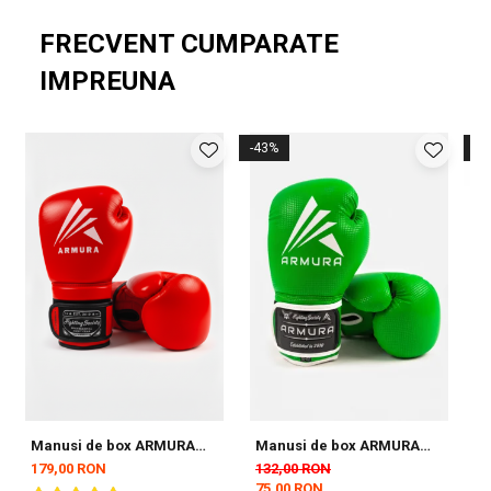
FRECVENT CUMPARATE
IMPREUNA
-43%
-3
Manusi de box ARMURA
Manusi de box ARMURA
T
Fanaticus 4.0 Rosii
Decurion 5.0 Verzi
179,00 RON
132,00 RON
1
75,00 RON
1