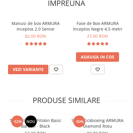
IMPREUNA
Manusi de box ARMURA
Fase de Box ARMURA
Inceptos 2.0 Senior
Inceptos Negre 4,5 metri
82,00 RON
27,00 RON
ADAUGA IN COS
VEZI VARIANTE
PRODUSE SIMILARE
Tricou tehnic Fitskin Basic
Short Kickboxing ARMURA
-52%
NOU
-50%
Barbati - Black
Diamond Rosu