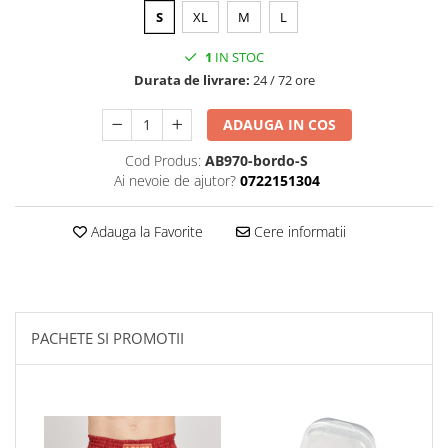
S
XL
M
L
1
IN STOC
Durata de livrare:
24 / 72 ore
ADAUGA IN COS
Cod Produs:
AB970-bordo-S
Ai nevoie de ajutor?
0722151304
Adauga la Favorite
Cere informatii
PACHETE SI PROMOTII