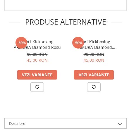
PRODUSE ALTERNATIVE
Short Kickboxing
Short Kickboxing
Sh
-50%
-50%
ARMURA Diamond Rosu
ARMURA Diamond
M
Albastru
90,00 RON
90,00 RON
45,00 RON
45,00 RON
VEZI VARIANTE
VEZI VARIANTE
Descriere