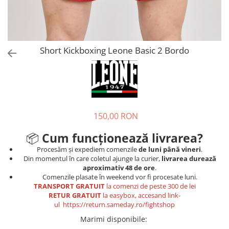
Tricouri
Proteze dentare
Tricouri aproape GRATIS
Placi de spargere
Linie Kempo
Rucsacuri si genti
Prim ajutor
Bluză
Sepci si caciuli
Recuperare si incalzire
Jachete
Tape
Short Kickboxing Leone Basic 2 Bordo
Saci bulgaresti
Sosete
Cadouri
Saltele si Tatami
Veste
Saci de Box
Scuturi
150,00 RON
Accesorii Antrenor
📦
Cum funcționează livrarea?
Greutati Fitness
Procesăm și expediem comenzile
de luni până vineri
.
Din momentul în care coletul ajunge la curier,
livrarea durează
aproximativ 48 de ore
.
Comenzile plasate în weekend vor fi procesate luni.
TRANSPORT GRATUIT
la comenzi de peste 300 de lei
RETUR GRATUIT
la easybox, accesand link-
ul
https://return.sameday.ro/fightshop
Marimi disponibile
: