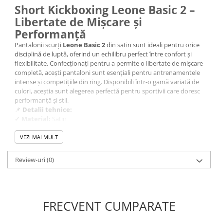
Short Kickboxing Leone Basic 2 –
Libertate de Mișcare și
Performanță
Pantalonii scurți
Leone Basic 2
din satin sunt ideali pentru orice
disciplină de luptă, oferind un echilibru perfect între confort și
flexibilitate. Confecționați pentru a permite o libertate de mișcare
completă, acești pantaloni sunt esențiali pentru antrenamentele
intense și competițiile din ring. Disponibili într-o gamă variată de
culori, aceștia sunt alegerea perfectă pentru sportivii care doresc
performanță și stil.
📌
Detalii tehnice:
✔
Material:
Satin
✔
Culoare:
Disponibil în diferite culori
✔
Utilizare:
Kickboxing, box, MMA, arte marțiale
VEZI MAI MULT
💥
Îmbunătățește-ți antrenamentele cu shortul Leone
Basic 2!
Review-uri
(0)
FRECVENT CUMPARATE