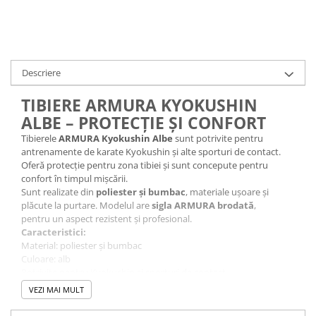
Descriere
TIBIERE ARMURA KYOKUSHIN
ALBE – PROTECȚIE ȘI CONFORT
Tibierele
ARMURA Kyokushin Albe
sunt potrivite pentru
antrenamente de karate Kyokushin și alte sporturi de contact.
Oferă protecție pentru zona tibiei și sunt concepute pentru
confort în timpul mișcării.
Sunt realizate din
poliester și bumbac
, materiale ușoare și
plăcute la purtare. Modelul are
sigla ARMURA brodată
,
pentru un aspect rezistent și profesional.
Caracteristici:
Material: poliester și bumbac
Culoare: alb
Potrivite pentru Kyokushin și sporturi de contact
Confortabile și ușor de purtat
VEZI MAI MULT
Sigla ARMURA brodată
Protecție pentru zona tibiei