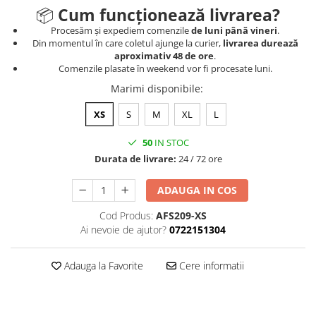
📦
Cum funcționează livrarea?
Procesăm și expediem comenzile
de luni până vineri
.
Din momentul în care coletul ajunge la curier,
livrarea durează
aproximativ 48 de ore
.
Comenzile plasate în weekend vor fi procesate luni.
Marimi disponibile
:
XS
S
M
XL
L
50
IN STOC
Durata de livrare:
24 / 72 ore
ADAUGA IN COS
Cod Produs:
AFS209-XS
Ai nevoie de ajutor?
0722151304
Adauga la Favorite
Cere informatii