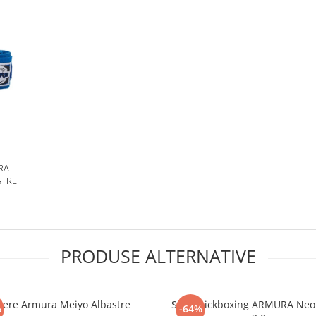
RA
STRE
PRODUSE ALTERNATIVE
iere Armura Meiyo Albastre
Short kickboxing ARMURA Neo
%
-64%