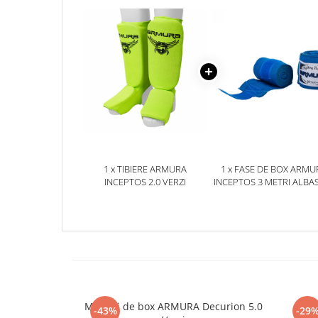
1 x TIBIERE ARMURA
1 x FASE DE BOX ARMU
INCEPTOS 2.0 VERZI
INCEPTOS 3 METRI ALBA
Manusi de box ARMURA Decurion 5.0
Tib
-43%
-29