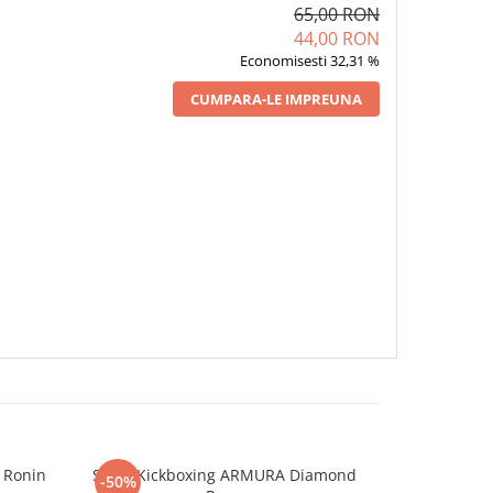
65,00 RON
44,00 RON
Economisesti 32,31 %
CUMPARA-LE IMPREUNA
 Ronin
Short Kickboxing ARMURA Diamond
Short Kick
-50%
-50%