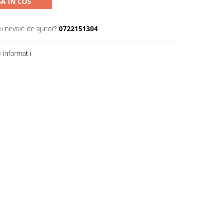
A IN COS
Ai nevoie de ajutor?
0722151304
informatii