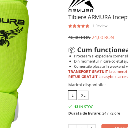
Tibiere ARMURA Incept
1 Review
40,00 RON
24,00 RON
📦
Cum funcționea
Procesăm și expediem comenzi
Din momentul în care coletul aju
Comenzile plasate în weekend vo
TRANSPORT GRATUIT
la comenzi 
RETUR GRATUIT
la easybox, acces
Marimi disponibile
:
L
XL
13
IN STOC
Durata de livrare:
24 / 72 ore