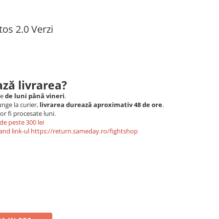
os 2.0 Verzi
ză livrarea?
le
de luni până vineri
.
nge la curier,
livrarea durează aproximativ 48 de ore
.
r fi procesate luni.
de peste 300 lei
and link-ul
https://return.sameday.ro/fightshop