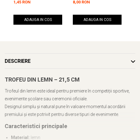
1,45 RON
8,00 RON
16,
ADAUGA IN COS
ADAUGA IN COS
DESCRIERE
TROFEU DIN LEMN – 21,5 CM
Trofeul din lemn este ideal pentru premiere în competiții sportive,
evenimente școlare sau ceremonii oficiale.
Designul simplu și natural pune în valoare momentul acordării
premiului și este potrivit pentru diverse tipuri de evenimente.
Caracteristici principale
Material:
lemn