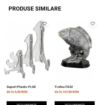
PRODUSE SIMILARE
Suport Plastic PLSD
Trofeu FG32
T
de la 5,00 RON
de la 147,00 RON
9
VEZI VARIANTE
VEZI VARIANTE