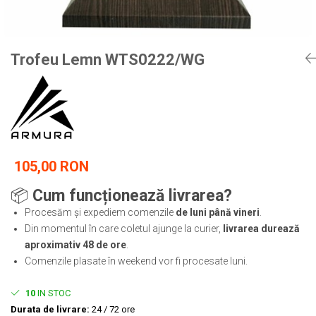
Tricouri
Proteze dentare
Tricouri aproape GRATIS
Placi de spargere
Linie Kempo
Rucsacuri si genti
Prim ajutor
Bluză
Sepci si caciuli
Trofeu Lemn WTS0222/WG
Recuperare si incalzire
Jachete
Tape
Saci bulgaresti
Sosete
Cadouri
Saltele si Tatami
Veste
Saci de Box
Scuturi
105,00 RON
Accesorii Antrenor
📦
Cum funcționează livrarea?
Greutati Fitness
Procesăm și expediem comenzile
de luni până vineri
.
Din momentul în care coletul ajunge la curier,
livrarea durează
aproximativ 48 de ore
.
Comenzile plasate în weekend vor fi procesate luni.
10
IN STOC
Durata de livrare:
24 / 72 ore