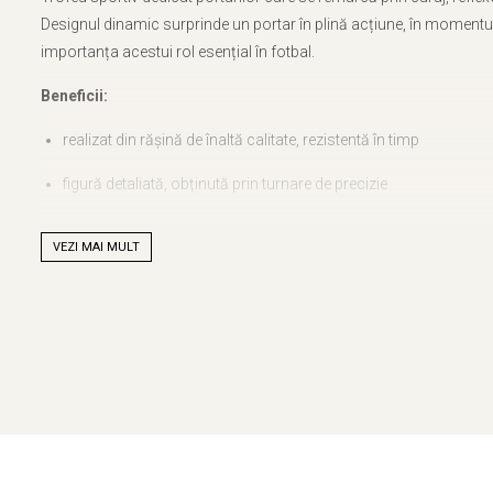
Designul dinamic surprinde un portar în plină acțiune, în momentul p
importanța acestui rol esențial în fotbal.
Beneficii:
realizat din rășină de înaltă calitate, rezistentă în timp
figură detaliată, obținută prin turnare de precizie
finisaj bronz cu aspect elegant și profesional
VEZI MAI MULT
bază solidă, stabilă, potrivită pentru expunere
Dimensiuni:
înălțime trofeu:
21 cm
dimensiune bază:
105 x 23 mm
Personalizare:
Baza este prevăzută cu plăcuță metalică ce poate fi personalizată