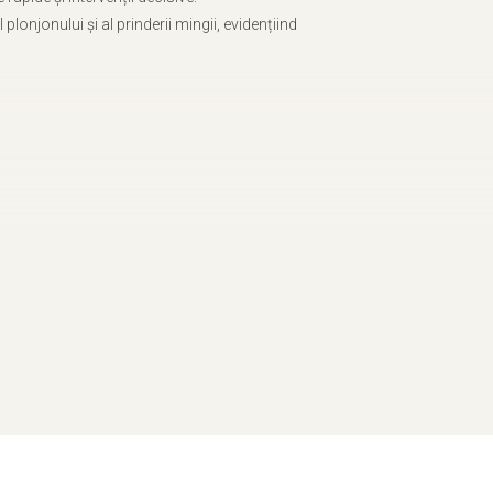
lonjonului și al prinderii mingii, evidențiind
 prin gravare cu numele câștigătorului, competiția, data evenimentului s