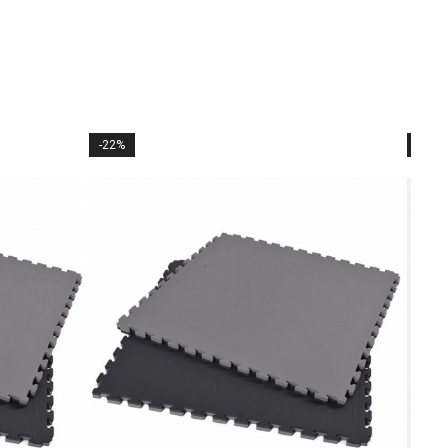
-22%
-60%