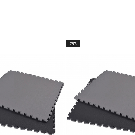
-29%
ac diferența în momentele-cheie ale jocului.
tire durabilă a muncii, pasiunii și dedicării pentru fotbal.