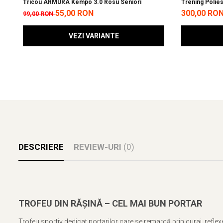
Tricou ARMURA Kempo 3.0 Rosu Seniori
Trening Polie
WUKF 2026
55,00 RON
300,00 RO
99,00 RON
VEZI VARIANTE
DESCRIERE
REVIEW-URI
(0)
TROFEU DIN RĂȘINĂ – CEL MAI BUN PORTAR
Trofeu sportiv dedicat portarilor care se remarcă prin curaj, reflexe 