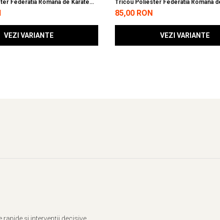
ster Federatia Romana de Karate
Tricou Poliester Federatia Romana d
WUKF 2026
N
85,00 RON
VEZI VARIANTE
VEZI VARIANTE
rapide și intervenții decisive.