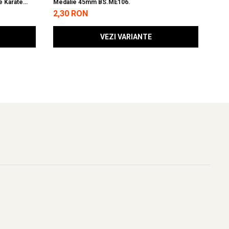
e Karate
Medalie 45mm BS.ME106.
Man
2,30 RON
49,
VEZI VARIANTE