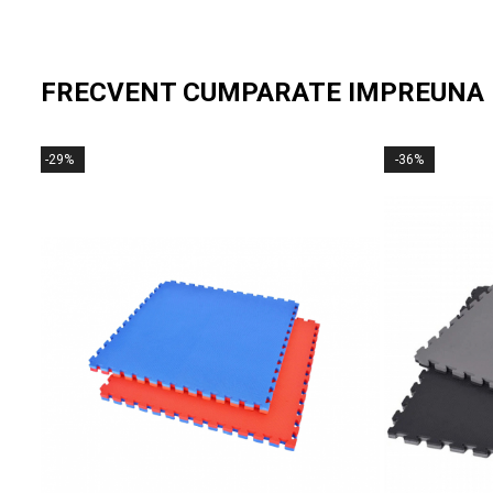
Recomandat pentru:
premiere de final de sezon în ligi locale
FRECVENT CUMPARATE IMPREUNA
turnee de fotbal pentru copii și juniori
competiții școlare și cupe regionale
-29%
-36%
premii individuale pentru „Cel mai bun portar”
Trofeul este ideal pentru a evidenția performanța portarilor care f
Ușor de integrat în vitrine, rafturi sau birouri, acesta rămâne o amin