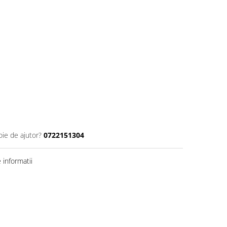
oie de ajutor?
0722151304
informatii