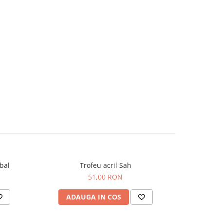
bal
Trofeu acril Sah
Tro
51,00 RON
ADAUGA IN COS
AD