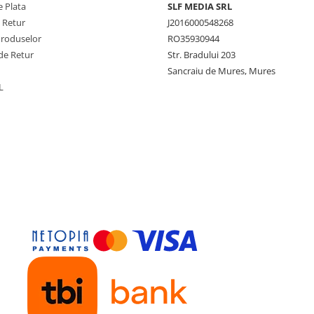
 Plata
SLF MEDIA SRL
e Retur
J2016000548268
Produselor
RO35930944
de Retur
Str. Bradului 203
Sancraiu de Mures, Mures
L