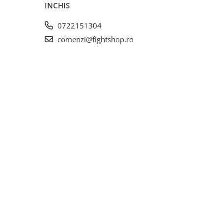
INCHIS
0722151304
comenzi@fightshop.ro