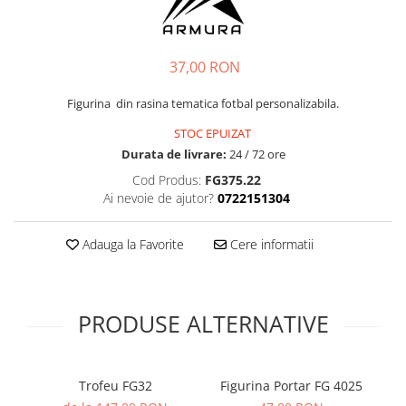
Tricouri
Proteze dentare
Tricouri aproape GRATIS
Placi de spargere
Linie Kempo
Rucsacuri si genti
Prim ajutor
Bluză
Sepci si caciuli
37,00 RON
Recuperare si incalzire
Jachete
Tape
Figurina din rasina tematica fotbal personalizabila.
Saci bulgaresti
Sosete
Cadouri
STOC EPUIZAT
Saltele si Tatami
Veste
Durata de livrare:
24 / 72 ore
Saci de Box
Cod Produs:
FG375.22
Scuturi
Ai nevoie de ajutor?
0722151304
Accesorii Antrenor
Adauga la Favorite
Cere informatii
Greutati Fitness
PRODUSE ALTERNATIVE
Trofeu FG32
Figurina Portar FG 4025