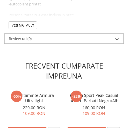
-autocolant printat
Personalizarea
NU
este inclusa in pret!
Dimensiune personalizare : 48 x 18 mm
VEZI MAI MULT
Review-uri
(0)
FRECVENT CUMPARATE
IMPREUNA
Incaltaminte Armura
Pantofi Sport Peak Casual
-50%
-32%
Ultralight
pentru Barbati Negru/Alb
220,00 RON
160,00 RON
109,00 RON
109,00 RON