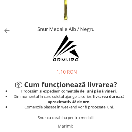
Tricouri
Proteze dentare
Tricouri aproape GRATIS
Placi de spargere
Linie Kempo
Rucsacuri si genti
Prim ajutor
Bluză
Sepci si caciuli
Recuperare si incalzire
Jachete
Tape
Snur Medalie Alb / Negru
Saci bulgaresti
Sosete
Cadouri
Saltele si Tatami
Veste
Saci de Box
Scuturi
1,10 RON
Accesorii Antrenor
Greutati Fitness
📦
Cum funcționează livrarea?
Procesăm și expediem comenzile
de luni până vineri
.
Din momentul în care coletul ajunge la curier,
livrarea durează
aproximativ 48 de ore
.
Comenzile plasate în weekend vor fi procesate luni.
Snur cu carabina pentru medalii.
Marimi
: