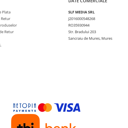
DATE COMERCIALE
 Plata
SLF MEDIA SRL
e Retur
J2016000548268
Produselor
RO35930944
de Retur
Str. Bradului 203
Sancraiu de Mures, Mures
L