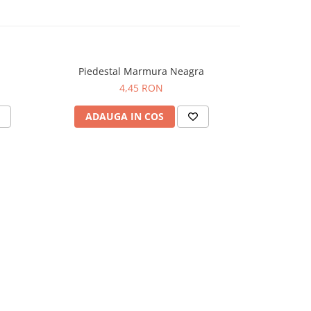
Piedestal Marmura Neagra
T
4,45 RON
d
ADAUGA IN COS
VEZI