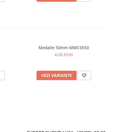
Medalie 50mm MMC6550
Me
4,00 RON
VEZI VARIANTE
V