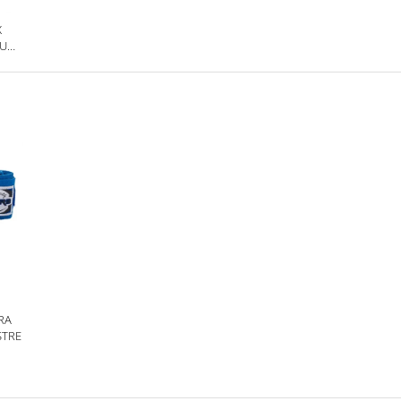
X
RU
RA
STRE