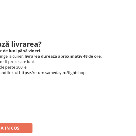
ză livrarea?
le
de luni până vineri
.
nge la curier,
livrarea durează aproximativ 48 de ore
.
r fi procesate luni.
de peste 300 lei
and link-ul
https://return.sameday.ro/fightshop
A IN COS