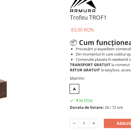
Trofeu TROF1
83,00 RON
📦
Cum funcționea
Procesăm și expediem comenzi
Din momentul în care coletul aju
Comenzile plasate în weekend vo
TRANSPORT GRATUIT
la comenzi 
RETUR GRATUIT
la easybox, acces
Marimi
:
A
7
IN STOC
Durata de livrare:
24 / 72 ore
ADAUG