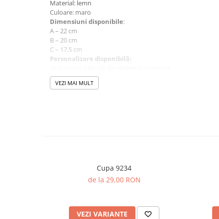
Material: lemn
Culoare: maro
Dimensiuni disponibile
:
A – 22 cm
B – 20 cm
C – 17,5 cm
Personalizare disponibilă:
Gravură pe plăcuță din material compozit
Autocolant printat
VEZI MAI MULT
Personalizarea
NU
este inclusă în preț.
Cupa 9234
de la 29,00 RON
VEZI VARIANTE