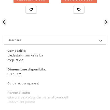
Descriere
Compozitie:
piedestal- marmura alba
corp- sticla
Dimensiune disponibila:
C-17.5 cm
Culoare:
transparent
Personalizare:
-gravura pe placuta din material compozit
-autocolant printat