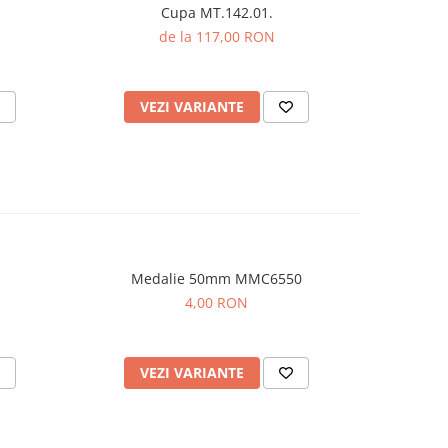
Cupa MT.142.01.
de la 117,00 RON
VEZI VARIANTE
V
Medalie 50mm MMC6550
Me
4,00 RON
5,
VEZI VARIANTE
V