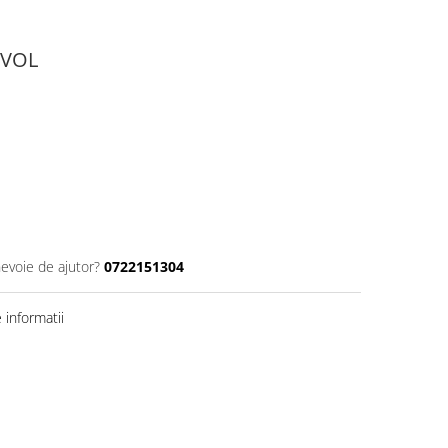
1/VOL
nevoie de ajutor?
0722151304
informatii