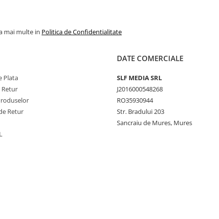
la mai multe in
Politica de Confidentialitate
DATE COMERCIALE
 Plata
SLF MEDIA SRL
e Retur
J2016000548268
Produselor
RO35930944
de Retur
Str. Bradului 203
Sancraiu de Mures, Mures
L