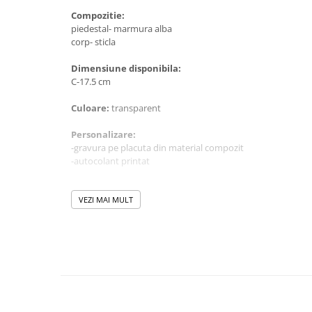
Compozitie:
piedestal- marmura alba
corp- sticla
Dimensiune disponibila:
C-17.5 cm
Culoare:
transparent
Personalizare:
-gravura pe placuta din material compozit
-autocolant printat
Personalizarea
NU
este inclusa in pret!
VEZI MAI MULT