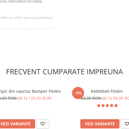
orm, stimulând circulația
oferi un efect de masaj eficient.
t atât pentru uz personal, cât și
ară de masaj de calitate
FRECVENT CUMPARATE IMPREUNA
mpic din cauciuc Bumper Fitskin
Kettlebell Fitskin
-9%
9,00 RON
de la 125,00 RON
64,00 RON
de la 58,00 
VEZI VARIANTE
VEZI VARIANTE