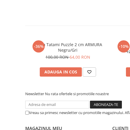
Saltea Tatami Puzzle 2 cm ARMURA
-36%
-10%
Negru/Gri
1
100,00 RON
64,00 RON
ADAUGA IN COS
Newsletter
Nu rata ofertele si promotiile noastre
Vreau sa primesc newsletter cu promotiile magazinului. Af
MAGAZINUL MEU
CLIENTI