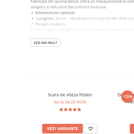
Fabricată din spumă densă, oferă un masaj profund și unif
sângelui și reducând disconfortul muscular.
🔹
Dimensiune optimă:
Lungime:
46 cm – ideală pentru a viza zonele cheie și a 
🎨
Design modern:
Culorile negru și albastru conferă un aspect elegant, potrivi
pentru cabinetele de masaj.
Redescoperă senzația de relaxare și bunăstare cu această b
VEZI MAI MULT
superioară!
Scara de viteza Fitskin
Disc oli
-10%
de la 34,00 RON
13
VEZI VARIANTE