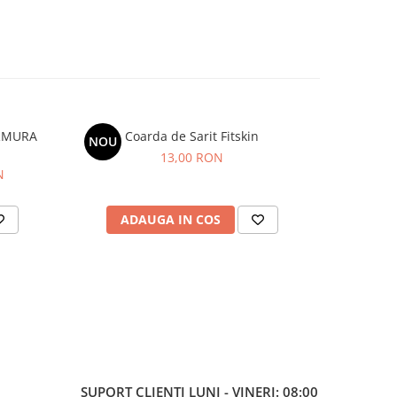
ARMURA
Coarda de Sarit Fitskin
Minge me
NOU
13,00 RON
N
ADAUGA IN COS
V
SUPORT CLIENTI
LUNI - VINERI: 08:00