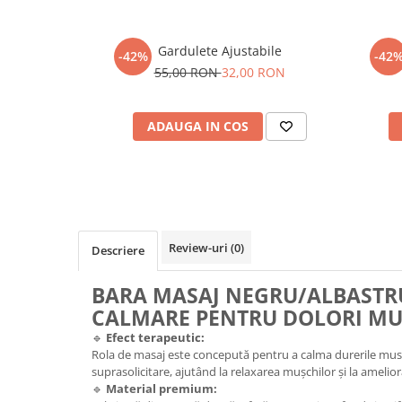
Gardulete Ajustabile
-42%
-42
55,00 RON
32,00 RON
ADAUGA IN COS
Review-uri
(0)
Descriere
BARA MASAJ NEGRU/ALBASTRU
CALMARE PENTRU DOLORI M
🔹
Efect terapeutic:
Rola de masaj este concepută pentru a calma durerile mus
suprasolicitare, ajutând la relaxarea mușchilor și la amelior
🔹
Material premium: