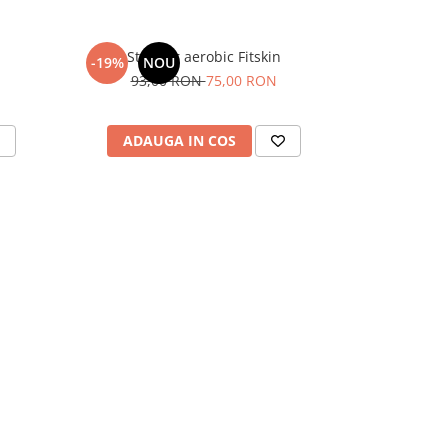
Stepper aerobic Fitskin
Set 2
-19%
NOU
-38%
93,00 RON
75,00 RON
50,
ADAUGA IN COS
ADAU