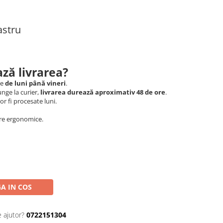
astru
ză livrarea?
le
de luni până vineri
.
nge la curier,
livrarea durează aproximativ 48 de ore
.
r fi procesate luni.
ere ergonomice.
A IN COS
e ajutor?
0722151304