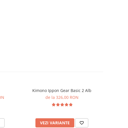
Kimono Ippon Gear Basic 2 Alb
Manusi d
RON
de la 326,00 RON
VEZI VARIANTE
V