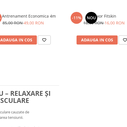
Scara Antrenament Economica 4m
Flexor Fitskin
%
-11%
NOU
85,00 RON
49,00 RON
18,00 RON
16,00 RON
ADAUGA IN COS
ADAUGA IN COS
 – RELAXARE ȘI
USCULARE
culare cauzate de
area tensiunii.