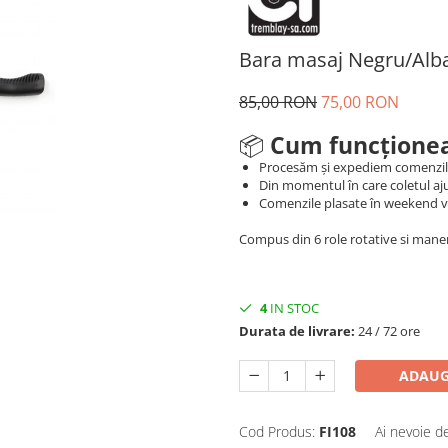
Bara masaj Negru/Alb
85,00 RON
75,00 RON
📦
Cum funcționea
Procesăm și expediem comenzi
Din momentul în care coletul aju
Comenzile plasate în weekend vo
Compus din 6 role rotative si man
4
IN STOC
Durata de livrare:
24 / 72 ore
ADAUG
Cod Produs:
FI108
Ai nevoie d