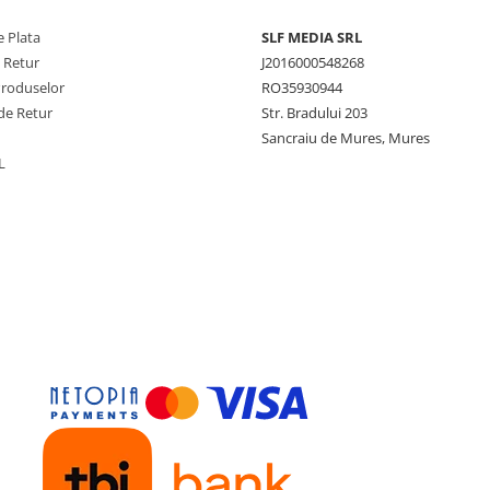
 Plata
SLF MEDIA SRL
e Retur
J2016000548268
Produselor
RO35930944
de Retur
Str. Bradului 203
Sancraiu de Mures, Mures
L