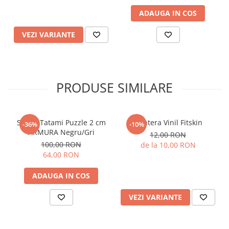
ADAUGA IN COS
VEZI VARIANTE
PRODUSE SIMILARE
Saltea Tatami Puzzle 2 cm
Gantera Vinil Fitskin
-36%
-10%
ARMURA Negru/Gri
12,00 RON
100,00 RON
de la 10,00 RON
64,00 RON
ADAUGA IN COS
VEZI VARIANTE