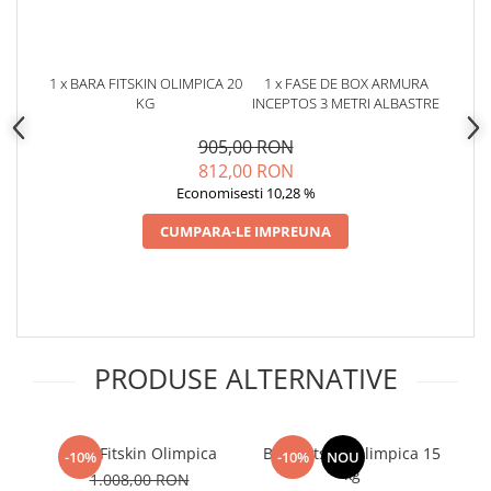
1 x BARA FITSKIN OLIMPICA 20
1 x FASE DE BOX ARMURA
KG
INCEPTOS 3 METRI ALBASTRE
905,00 RON
812,00 RON
Economisesti 10,28 %
CUMPARA-LE IMPREUNA
PRODUSE ALTERNATIVE
Bara Fitskin Olimpica
Bara Fitskin Olimpica 15
Di
-10%
-10%
NOU
kg
1.008,00 RON