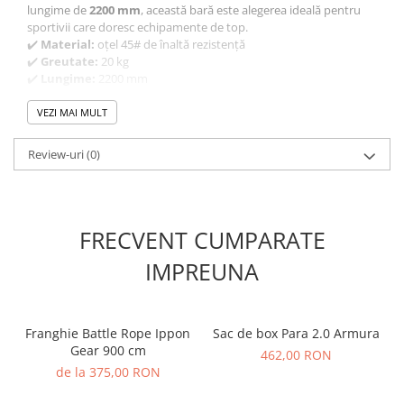
lungime de
2200 mm
, această bară este alegerea ideală pentru
sportivii care doresc echipamente de top.
✔️
Material:
oțel 45# de înaltă rezistență
✔️
Greutate:
20 kg
✔️
Lungime:
2200 mm
✔️
Diametru mâner:
28 mm
✔️
PSI:
150K – duritate excelentă
VEZI MAI MULT
✔️
Sistem de rotație:
Brass Bushing (cu bucșe de alamă)
✔️
Capacitate maximă de încărcare:
700 lb / 317,5 kg
Review-uri
(0)
✔️
Include coliere + set de siguranțe
Ideală pentru antrenamente funcționale, ridicări olimpice și
exerciții de forță.
FRECVENT CUMPARATE
IMPREUNA
Franghie Battle Rope Ippon
Sac de box Para 2.0 Armura
Gear 900 cm
462,00 RON
de la 375,00 RON