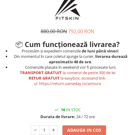
Tricouri
Proteze dentare
Tricouri aproape GRATIS
Placi de spargere
Linie Kempo
Rucsacuri si genti
Prim ajutor
Bluză
Sepci si caciuli
Recuperare si incalzire
Jachete
Tape
880,00 RON
792,00 RON
Saci bulgaresti
Sosete
Cadouri
📦
Cum funcționează livrarea?
Saltele si Tatami
Veste
Procesăm și expediem comenzile
de luni până vineri
.
Saci de Box
Din momentul în care coletul ajunge la curier,
livrarea durează
aproximativ 48 de ore
.
Scuturi
Comenzile plasate în weekend vor fi procesate luni.
TRANSPORT GRATUIT
la comenzi de peste 300 de lei
Accesorii Antrenor
RETUR GRATUIT
la easybox, accesand link-
Greutati Fitness
ul
https://return.sameday.ro/armura
18
IN STOC
Durata de livrare:
24 / 72 ore
ADAUGA IN COS