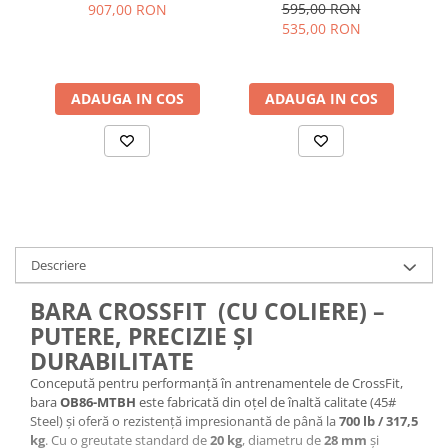
595,00 RON
907,00 RON
535,00 RON
ADAUGA IN COS
ADAUGA IN COS
Descriere
BARA CROSSFIT (CU COLIERE) –
PUTERE, PRECIZIE ȘI
DURABILITATE
Concepută pentru performanță în antrenamentele de CrossFit,
bara
OB86-MTBH
este fabricată din oțel de înaltă calitate (45#
Steel) și oferă o rezistență impresionantă de până la
700 lb / 317,5
kg
. Cu o greutate standard de
20 kg
, diametru de
28 mm
și