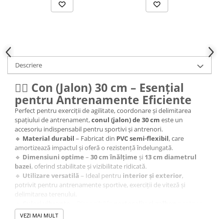
Descriere
🏃‍♂️
Con (Jalon) 30 cm – Esențial
pentru Antrenamente Eficiente
Perfect pentru exerciții de agilitate, coordonare și delimitarea
spațiului de antrenament,
conul (jalon) de 30 cm
este un
accesoriu indispensabil pentru sportivi și antrenori.
🔹
Material durabil
– Fabricat din
PVC semi-flexibil
, care
amortizează impactul și oferă o rezistență îndelungată.
🔹
Dimensiuni optime
–
30 cm înălțime
și
13 cm diametrul
bazei
, oferind stabilitate și vizibilitate ridicată.
🔹
Utilizare versatilă
– Ideal pentru
interior și exterior
,
potrivit pentru antrenamente sportive, exerciții de viteză și
delimitarea terenului.
🔹
Culori vibrante
– Disponibil în
portocaliu și galben
pentru o
vizibilitate excelentă pe teren.
VEZI MAI MULT