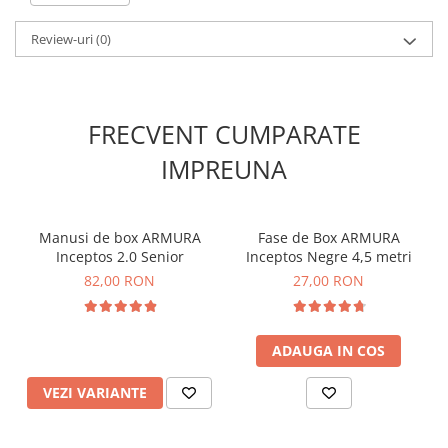
🔹
Foarte rezistent
– Construit pentru a face față utilizării
intensive în antrenamentele zilnice.
Review-uri
(0)
🔥
Ideal pentru antrenamente dinamice și performanță
maximă!
🔥
FRECVENT CUMPARATE
IMPREUNA
Manusi de box ARMURA
Fase de Box ARMURA
Inceptos 2.0 Senior
Inceptos Negre 4,5 metri
82,00 RON
27,00 RON
ADAUGA IN COS
VEZI VARIANTE