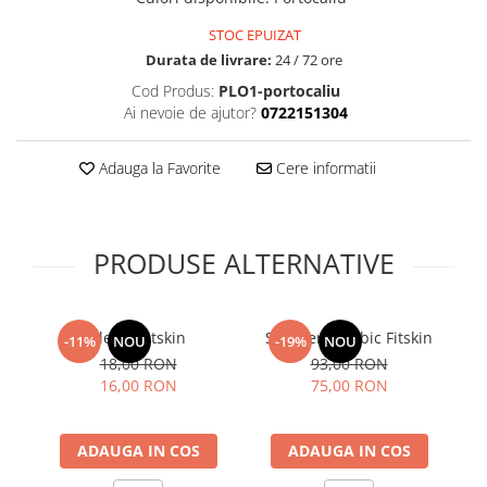
STOC EPUIZAT
Durata de livrare:
24 / 72 ore
Cod Produs:
PLO1-portocaliu
Ai nevoie de ajutor?
0722151304
Adauga la Favorite
Cere informatii
PRODUSE ALTERNATIVE
Flexor Fitskin
Stepper aerobic Fitskin
S
-11%
NOU
-19%
NOU
18,00 RON
93,00 RON
16,00 RON
75,00 RON
ADAUGA IN COS
ADAUGA IN COS