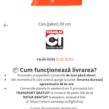
Tricouri
Proteze dentare
Tricouri aproape GRATIS
Placi de spargere
Linie Kempo
Rucsacuri si genti
Prim ajutor
Bluză
Sepci si caciuli
Recuperare si incalzire
Jachete
Tape
Con (Jalon) 30 cm
Saci bulgaresti
Sosete
Cadouri
Saltele si Tatami
Veste
Saci de Box
Scuturi
14,00 RON
8,00 RON
Accesorii Antrenor
Greutati Fitness
📦
Cum funcționează livrarea?
Procesăm și expediem comenzile
de luni până vineri
.
Din momentul în care coletul ajunge la curier,
livrarea durează
aproximativ 48 de ore
.
Comenzile plasate în weekend vor fi procesate luni.
TRANSPORT GRATUIT
la comenzi de peste 300 de lei
RETUR GRATUIT
la easybox, accesand link-
ul https://return.sameday.ro/fightshop
Culori disponibile
: Portocaliu