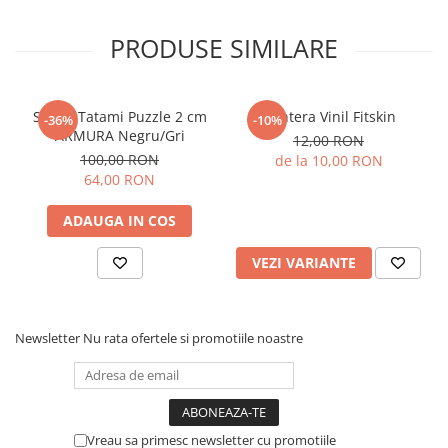
PRODUSE SIMILARE
Saltea Tatami Puzzle 2 cm
Gantera Vinil Fitskin
-36%
-10%
ARMURA Negru/Gri
12,00 RON
100,00 RON
de la 10,00 RON
64,00 RON
ADAUGA IN COS
VEZI VARIANTE
Newsletter
Nu rata ofertele si promotiile noastre
Vreau sa primesc newsletter cu promotiile