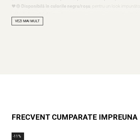
🖤🔴
Disponibilă în culorile negru/roșu
, pentru un look impunăto
🔗
Include inelul de prindere
– ușor de montat pe suportul dorit (
VEZI MAI MULT
💪
Antrenează-te ca un profesionist cu para de viteză ARMURA 2.
📦
Disponibilă acum!
Comandă și perfecționează-ți tehnica!
FRECVENT CUMPARATE IMPREUNA
-11%