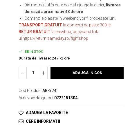
Din momentul în care coletul ajunge la curier,
livrarea
durează aproximativ 48 de ore
.
Comenzile plasate în weekend vor fi procesate luni.
TRANSPORT GRATUIT
la comenzi de peste 300 lei
RETUR GRATUIT
la easybox, accesand link-
ul
https://return.sameday.ro/fightshop
38
IN STOC
Durata de livrare:
24 / 72 ore
ADAUGA IN COS
Cod Produs:
AR-374
Ai nevoie de ajutor?
0722151304
ADAUGA LA FAVORITE
CERE INFORMATII