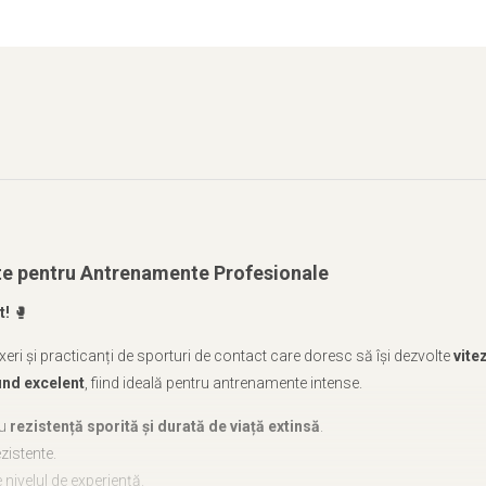
ate pentru Antrenamente Profesionale
t!
🥊
eri și practicanți de sporturi de contact care doresc să își dezvolte
vite
ound excelent
, fiind ideală pentru antrenamente intense.
ru
rezistență sporită și durată de viață extinsă
.
zistente.
e nivelul de experiență.