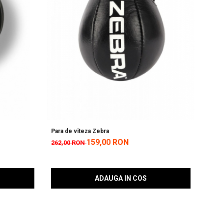
Para de viteza Zebra
159,00 RON
301
262,00 RON
ADAUGA IN COS